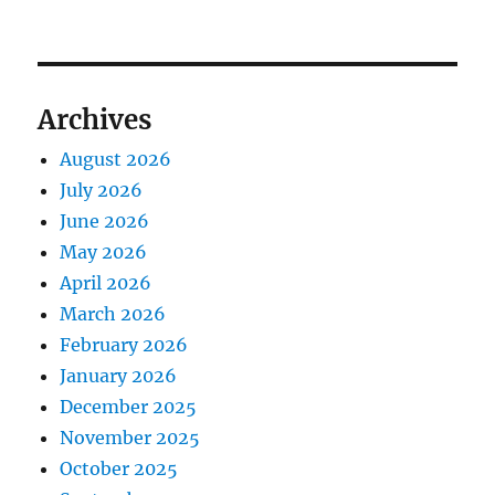
Archives
August 2026
July 2026
June 2026
May 2026
April 2026
March 2026
February 2026
January 2026
December 2025
November 2025
October 2025