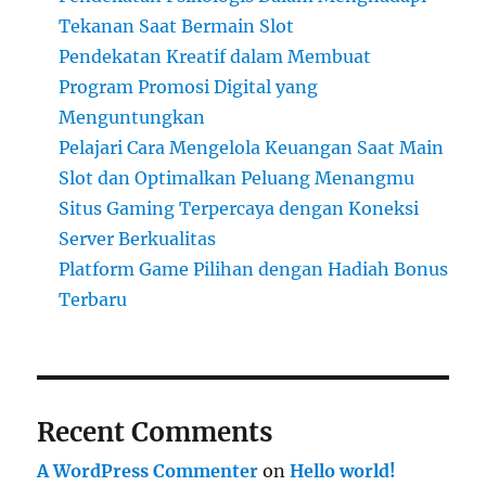
Tekanan Saat Bermain Slot
Pendekatan Kreatif dalam Membuat
Program Promosi Digital yang
Menguntungkan
Pelajari Cara Mengelola Keuangan Saat Main
Slot dan Optimalkan Peluang Menangmu
Situs Gaming Terpercaya dengan Koneksi
Server Berkualitas
Platform Game Pilihan dengan Hadiah Bonus
Terbaru
Recent Comments
A WordPress Commenter
on
Hello world!