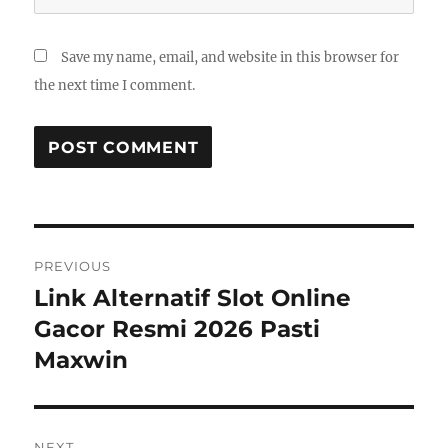
Save my name, email, and website in this browser for
the next time I comment.
Post
PREVIOUS
navigation
Link Alternatif Slot Online
Previous
post:
Gacor Resmi 2026 Pasti
Maxwin
NEXT