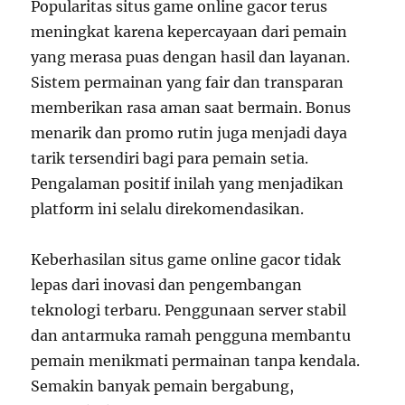
Popularitas situs game online gacor terus
meningkat karena kepercayaan dari pemain
yang merasa puas dengan hasil dan layanan.
Sistem permainan yang fair dan transparan
memberikan rasa aman saat bermain. Bonus
menarik dan promo rutin juga menjadi daya
tarik tersendiri bagi para pemain setia.
Pengalaman positif inilah yang menjadikan
platform ini selalu direkomendasikan.
Keberhasilan situs game online gacor tidak
lepas dari inovasi dan pengembangan
teknologi terbaru. Penggunaan server stabil
dan antarmuka ramah pengguna membantu
pemain menikmati permainan tanpa kendala.
Semakin banyak pemain bergabung,