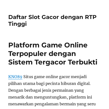
Daftar Slot Gacor dengan RTP
Tinggi
Platform Game Online
Terpopuler dengan
Sistem Tergacor Terbukti
KNO89
Situs game online gacor menjadi
pilihan utama bagi pecinta hiburan digital.
Dengan berbagai jenis permainan yang
menarik dan menguntungkan, platform ini
menawarkan pengalaman bermain yang seru