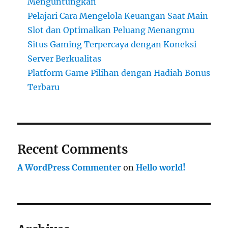
Menguntungkan
Pelajari Cara Mengelola Keuangan Saat Main
Slot dan Optimalkan Peluang Menangmu
Situs Gaming Terpercaya dengan Koneksi
Server Berkualitas
Platform Game Pilihan dengan Hadiah Bonus
Terbaru
Recent Comments
A WordPress Commenter
on
Hello world!