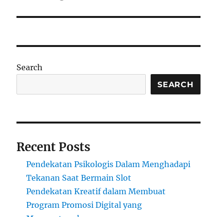
Search
SEARCH
Recent Posts
Pendekatan Psikologis Dalam Menghadapi
Tekanan Saat Bermain Slot
Pendekatan Kreatif dalam Membuat
Program Promosi Digital yang