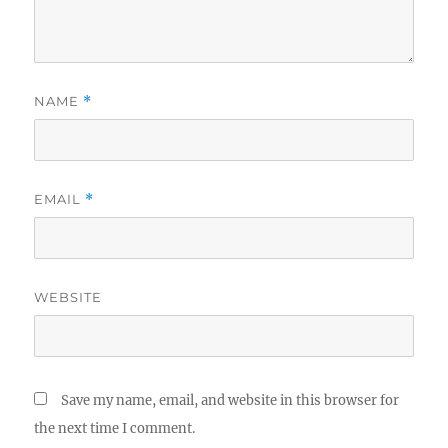
NAME
*
EMAIL
*
WEBSITE
Save my name, email, and website in this browser for
the next time I comment.