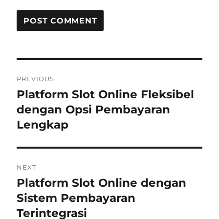
Post
PREVIOUS
navigation
Platform Slot Online Fleksibel
Previous
post:
dengan Opsi Pembayaran
Lengkap
NEXT
Platform Slot Online dengan
Next
post:
Sistem Pembayaran
Terintegrasi