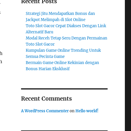
Recent Posts
r
s
Strategi Jitu Mendapatkan Bonus dan
Jackpot Melimpah di Slot Online
Toto Slot Gacor Cepat Diakses Dengan Link
Alternatif Baru
Modal Receh Tetap Seru Dengan Permainan
Toto Slot Gacor
Kumpulan Game Online Trending Untuk
h
Semua Pecinta Game
h
Bermain Game Online Kekinian dengan
Bonus Harian Eksklusif
Recent Comments
A WordPress Commenter
on
Hello world!