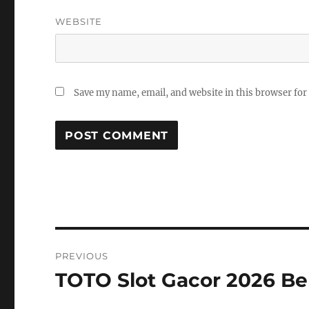
WEBSITE
Save my name, email, and website in this browser for
Post
PREVIOUS
navigation
TOTO Slot Gacor 2026 Be
Previous
post: