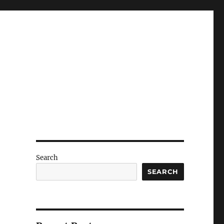
n
Search
SEARCH