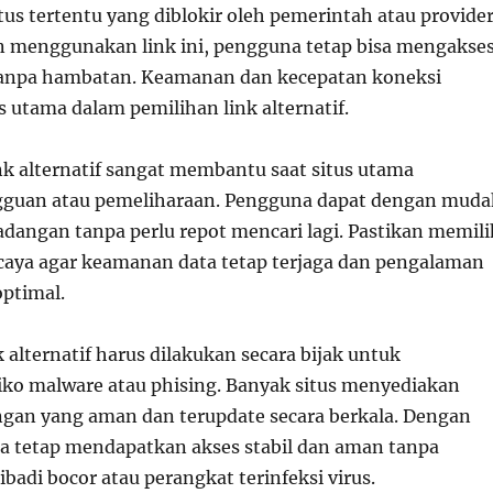
tus tertentu yang diblokir oleh pemerintah atau provide
n menggunakan link ini, pengguna tetap bisa mengakse
tanpa hambatan. Keamanan dan kecepatan koneksi
s utama dalam pemilihan link alternatif.
nk alternatif sangat membantu saat situs utama
guan atau pemeliharaan. Pengguna dapat dengan muda
cadangan tanpa perlu repot mencari lagi. Pastikan memili
rcaya agar keamanan data tetap terjaga dan pengalaman
optimal.
alternatif harus dilakukan secara bijak untuk
iko malware atau phising. Banyak situs menyediakan
angan yang aman dan terupdate secara berkala. Dengan
a tetap mendapatkan akses stabil dan aman tanpa
ibadi bocor atau perangkat terinfeksi virus.