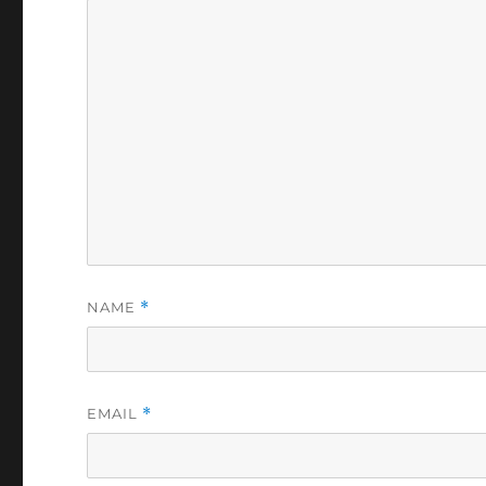
NAME
*
EMAIL
*