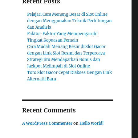
Recent Posts
Pelajari Cara Menang Besar di Slot Online
dengan Menggunakan Teknik Perhitungan
dan Analisis
Faktor-Faktor Yang Mempengaruhi
Tingkat Kepuasan Pemain
Cara Mudah Menang Besar di Slot Gacor
dengan Link Slot Resmi dan Terpercaya
Strategi Jitu Mendapatkan Bonus dan
Jackpot Melimpah di Slot Online
Toto Slot Gacor Cepat Diakses Dengan Link
Alternatif Baru
Recent Comments
A WordPress Commenter
on
Hello world!