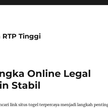
n RTP Tinggi
ngka Online Legal
n Stabil
cari link situs togel terpercaya menjadi langkah pentin