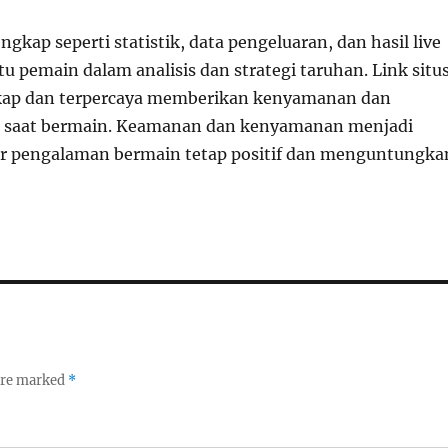
engkap seperti statistik, data pengeluaran, dan hasil live
 pemain dalam analisis dan strategi taruhan. Link situ
gkap dan terpercaya memberikan kenyamanan dan
ri saat bermain. Keamanan dan kenyamanan menjadi
r pengalaman bermain tetap positif dan menguntungka
 are marked
*