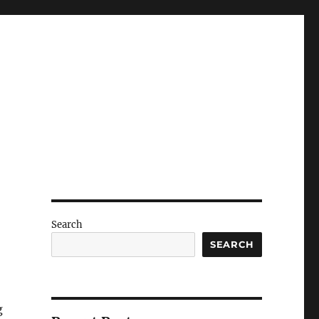
Search
SEARCH
g