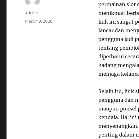
permainan slot 
Author
admin
menikmati berba
Posted
March 9, 2026
link ini sangat
on
lancar dan men
pengguna jadi pr
tentang pemblok
diperbarui secar
kadang mengala
menjaga kelanc
Selain itu, link
pengguna dan mu
maupun ponsel p
kendala. Hal i
menyenangkan. K
penting dalam 