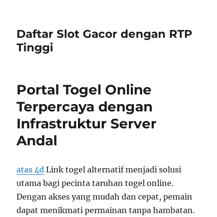
Daftar Slot Gacor dengan RTP
Tinggi
Portal Togel Online
Terpercaya dengan
Infrastruktur Server
Andal
atas 4d
Link togel alternatif menjadi solusi
utama bagi pecinta taruhan togel online.
Dengan akses yang mudah dan cepat, pemain
dapat menikmati permainan tanpa hambatan.