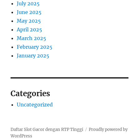
July 2025
June 2025
May 2025
April 2025
March 2025
February 2025
January 2025
Categories
Uncategorized
Daftar Slot Gacor dengan RTP Tinggi
Proudly powered by
WordPress