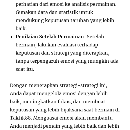
perhatian dari emosi ke analisis permainan.
Gunakan data dan statistik untuk
mendukung keputusan taruhan yang lebih
baik.
Penilaian Setelah Permainan
: Setelah
bermain, lakukan evaluasi terhadap
keputusan dan strategi yang diterapkan,
tanpa terpengaruh emosi yang mungkin ada
saat itu.
Dengan menerapkan strategi-strategi ini,
Anda dapat mengelola emosi dengan lebih
baik, meningkatkan fokus, dan membuat
keputusan yang lebih bijaksana saat bermain di
Taktik88. Menguasai emosi akan membantu
Anda menjadi pemain yang lebih baik dan lebih