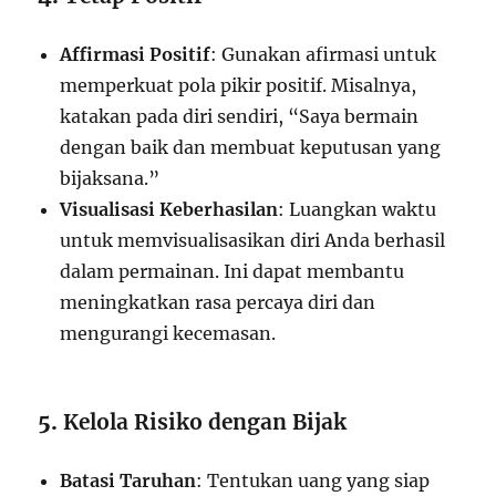
Affirmasi Positif
: Gunakan afirmasi untuk
memperkuat pola pikir positif. Misalnya,
katakan pada diri sendiri, “Saya bermain
dengan baik dan membuat keputusan yang
bijaksana.”
Visualisasi Keberhasilan
: Luangkan waktu
untuk memvisualisasikan diri Anda berhasil
dalam permainan. Ini dapat membantu
meningkatkan rasa percaya diri dan
mengurangi kecemasan.
5.
Kelola Risiko dengan Bijak
Batasi Taruhan
: Tentukan uang yang siap