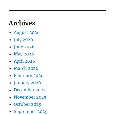
Archives
August 2026
July 2026
June 2026
May 2026
April 2026
March 2026
February 2026
January 2026
December 2025
November 2025
October 2025
September 2025