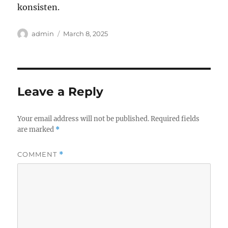
konsisten.
Author
Posted
admin
March 8, 2025
on
Leave a Reply
Your email address will not be published.
Required fields
are marked
*
COMMENT
*