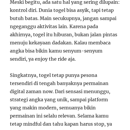
Meski begitu, ada satu hal yang sering dilupain:
kontrol diri. Dunia togel bisa asyik, tapi tetap
butuh batas. Main secukupnya, jangan sampai
ngeganggu aktivitas lain. Karena pada
akhirnya, togel itu hiburan, bukan jalan pintas
menuju kekayaan dadakan. Kalau membaca
angka bisa bikin kamu senyum-senyum
sendiri, ya enjoy the ride aja.
Singkatnya, togel tetap punya pesona
tersendiri di tengah banyaknya permainan
digital zaman now. Dari sensasi menunggu,
strategi angka yang unik, sampai platform
yang makin modern, semuanya bikin
permainan ini selalu relevan. Selama kamu
tetap mindful dan tahu kapan harus stop, ya