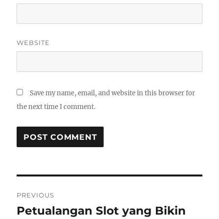
WEBSITE
Save my name, email, and website in this browser for
the next time I comment.
Post
PREVIOUS
navigation
Petualangan Slot yang Bikin
Previous