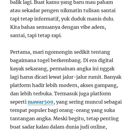
balik lagi. Buat kamu yang baru mau paham
atau sekadar pengen nikmatin tulisan santai
tapi tetap informatif, yuk duduk manis dulu.
Kita bahas semuanya dengan vibe adem,
santai, tapi tetap rapi.
Pertama, mari ngomongin sedikit tentang
bagaimana togel berkembang. Di era digital
kayak sekarang, permainan angka ini nggak
lagi harus dicari lewat jalur-jalur rumit. Banyak
platform hadir lebih modern, akses gampang,
dan lebih terbuka. Termasuk juga platform
seperti
mawar500
, yang sering muncul sebagai
tempat populer bagi orang-orang yang suka
tantangan angka. Meski begitu, tetap penting
buat sadar kalau dalam dunia judi online,