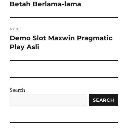
post:
Betah Berlama-lama
NEXT
Demo Slot Maxwin Pragmatic
Next
post:
Play Asli
Search
SEARCH