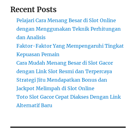
Recent Posts
Pelajari Cara Menang Besar di Slot Online
dengan Menggunakan Teknik Perhitungan
dan Analisis
Faktor-Faktor Yang Mempengaruhi Tingkat
Kepuasan Pemain
Cara Mudah Menang Besar di Slot Gacor
dengan Link Slot Resmi dan Terpercaya
Strategi Jitu Mendapatkan Bonus dan
Jackpot Melimpah di Slot Online
Toto Slot Gacor Cepat Diakses Dengan Link
Alternatif Baru