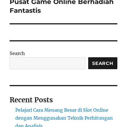
post:
Pusat Game Online Berhadiah
Fantastis
Search
SEARCH
Recent Posts
Pelajari Cara Menang Besar di Slot Online
dengan Menggunakan Teknik Perhitungan
dan Analisis