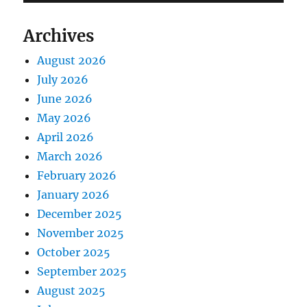
Archives
August 2026
July 2026
June 2026
May 2026
April 2026
March 2026
February 2026
January 2026
December 2025
November 2025
October 2025
September 2025
August 2025