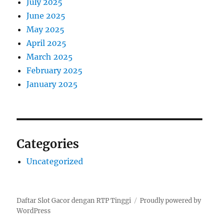
July 2025
June 2025
May 2025
April 2025
March 2025
February 2025
January 2025
Categories
Uncategorized
Daftar Slot Gacor dengan RTP Tinggi
Proudly powered by
WordPress