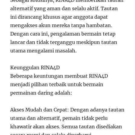
Sebagai solusinya, RINA4D memberikan tautan
alternatif yang aman dan selalu aktif. Tautan
ini dirancang khusus agar anggota dapat
mengakses akun mereka tanpa hambatan.
Dengan cara ini, pengalaman bermain tetap
lancar dan tidak terganggu meskipun tautan
utama mengalami masalah.
Keunggulan RINA4D
Beberapa keuntungan membuat RINA4D
menjadi pilihan terbaik untuk bermain
permainan daring adalah:
Akses Mudah dan Cepat: Dengan adanya tautan
utama dan alternatif, pemain tidak perlu
khawatir akan akses. Semua tautan disediakan