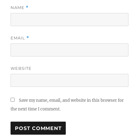
NAME
*
EMAIL
*
WEBSITE
Save my name, email, and website in this browser for
the next time I comment.