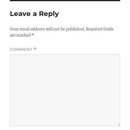
Leave a Reply
Your email address will not be published.
Required fields
are marked
*
COMMENT
*