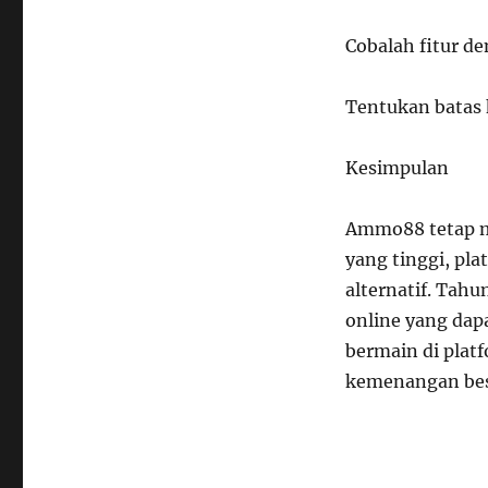
Cobalah fitur d
Tentukan batas
Kesimpulan
Ammo88 tetap me
yang tinggi, pl
alternatif. Tahu
online yang dap
bermain di plat
kemenangan be