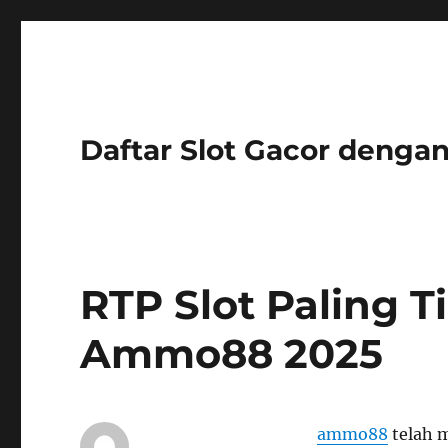
Daftar Slot Gacor denga
RTP Slot Paling T
Ammo88 2025
ammo88
telah m