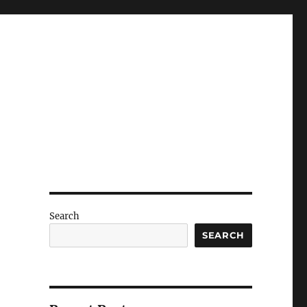
Search
SEARCH