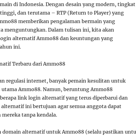
emain di Indonesia. Dengan desain yang modern, tingkat
inggi, dan terutama – RTP (Return to Player) yang
Ammo88 memberikan pengalaman bermain yang
 menguntungkan. Dalam tulisan ini, kita akan
login alternatif Ammo88 dan keuntungan yang
ahun ini.
rnatif Terbaru dari Ammo88
n regulasi internet, banyak pemain kesulitan untuk
us utama Ammo88. Namun, beruntung Ammo88
rapa link login alternatif yang terus diperbarui dan
nk alternatif ini bertujuan agar semua anggota dapat
 mereka tanpa kendala.
 domain alternatif untuk Ammo88 (selalu pastikan unt