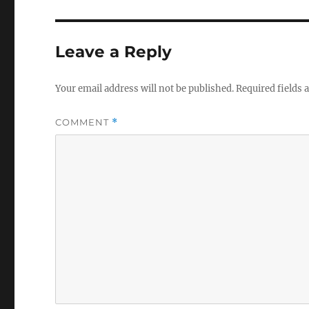
Leave a Reply
Your email address will not be published.
Required fields
COMMENT
*