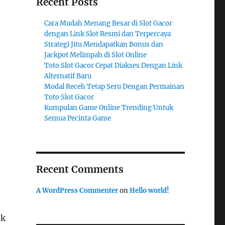
Recent Posts
Cara Mudah Menang Besar di Slot Gacor
dengan Link Slot Resmi dan Terpercaya
Strategi Jitu Mendapatkan Bonus dan
Jackpot Melimpah di Slot Online
Toto Slot Gacor Cepat Diakses Dengan Link
Alternatif Baru
Modal Receh Tetap Seru Dengan Permainan
Toto Slot Gacor
Kumpulan Game Online Trending Untuk
Semua Pecinta Game
Recent Comments
A WordPress Commenter
on
Hello world!
uk