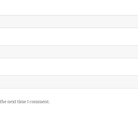
 the next time I comment.