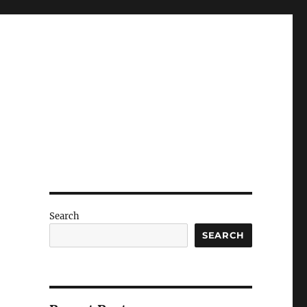
Search
SEARCH