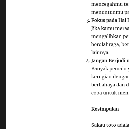
mencegahmu terj
menuntunmu pada
Fokus pada Hal 
Jika kamu meras
mengalihkan perh
berolahraga, b
lainnya.
Jangan Berjudi
Banyak pemain 
kerugian dengan 
berbahaya dan d
coba untuk memb
Kesimpulan
Sakau toto adal