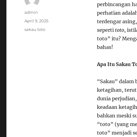
perbincangan ha
Author
admin
perhatian adala
Posted
April 9, 2025
terdengar asing,
on
Tags
sakau toto
seperti
toto
, ist
toto” itu? Meng
bahas!
Apa Itu Sakau T
“Sakau” dalam b
ketagihan, ter
dunia perjudian
keadaan ketagih
bahkan meski su
“toto” (yang mer
toto” menjadi 