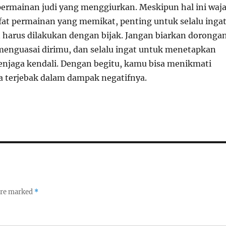
permainan judi yang menggiurkan. Meskipun hal ini waja
ifat permainan yang memikat, penting untuk selalu inga
 harus dilakukan dengan bijak. Jangan biarkan doronga
enguasai dirimu, dan selalu ingat untuk menetapkan
enjaga kendali. Dengan begitu, kamu bisa menikmati
 terjebak dalam dampak negatifnya.
 are marked
*