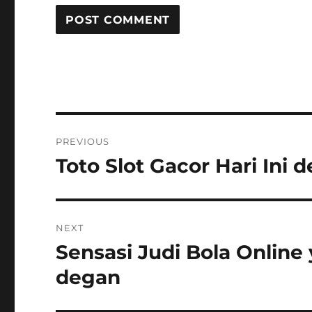
Post
PREVIOUS
navigation
Toto Slot Gacor Hari Ini
Previous
post:
NEXT
Sensasi Judi Bola Online
Next
post:
degan