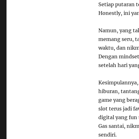
Setiap putaran 
Honestly, ini ya
Namun, yang tak
memang seru, ta
waktu, dan nikm
Dengan mindset y
setelah hari yan
Kesimpulannya,
hiburan, tantang
game yang beraga
slot terus jadi f
digital yang fun 
Gas santai, nikm
sendiri.