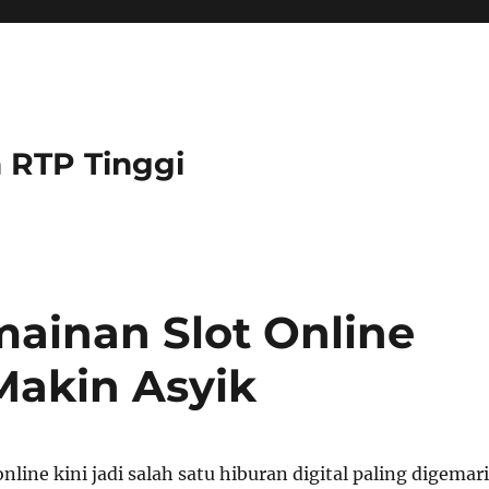
n RTP Tinggi
mainan Slot Online
Makin Asyik
nline kini jadi salah satu hiburan digital paling digemari