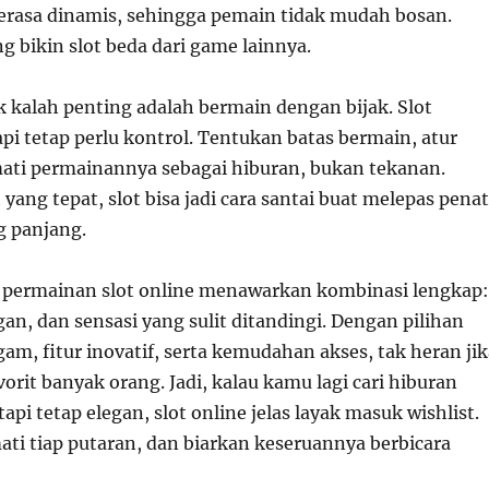
terasa dinamis, sehingga pemain tidak mudah bosan.
ng bikin slot beda dari game lainnya.
 kalah penting adalah bermain dengan bijak. Slot
pi tetap perlu kontrol. Tentukan batas bermain, atur
ati permainannya sebagai hiburan, bukan tekanan.
ang tepat, slot bisa jadi cara santai buat melepas penat
g panjang.
 permainan slot online menawarkan kombinasi lengkap:
an, dan sensasi yang sulit ditandingi. Dengan pilihan
m, fitur inovatif, serta kemudahan akses, tak heran jik
avorit banyak orang. Jadi, kalau kamu lagi cari hiburan
tapi tetap elegan, slot online jelas layak masuk wishlist.
ati tiap putaran, dan biarkan keseruannya berbicara