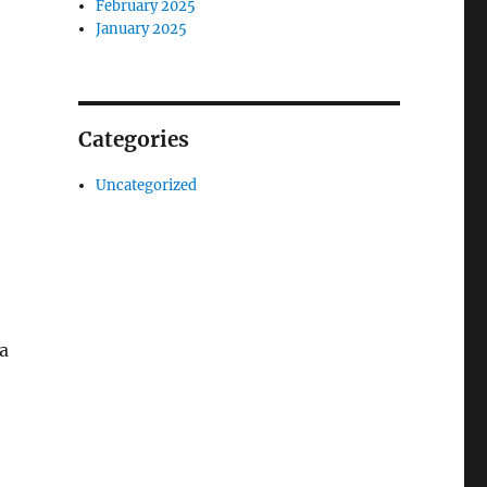
February 2025
January 2025
Categories
Uncategorized
a