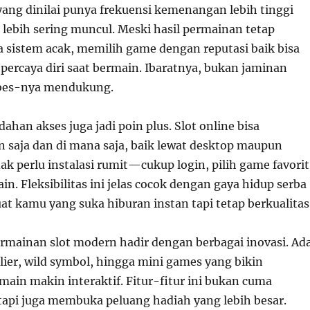
yang dinilai punya frekuensi kemenangan lebih tinggi
 lebih sering muncul. Meski hasil permainan tetap
 sistem acak, memilih game dengan reputasi baik bisa
ercaya diri saat bermain. Ibaratnya, bukan jaminan
ibes-nya mendukung.
dahan akses juga jadi poin plus. Slot online bisa
 saja dan di mana saja, baik lewat desktop maupun
k perlu instalasi rumit—cukup login, pilih game favorit
n. Fleksibilitas ini jelas cocok dengan gaya hidup serba
uat kamu yang suka hiburan instan tapi tetap berkualitas
 permainan slot modern hadir dengan berbagai inovasi. Ad
plier, wild symbol, hingga mini games yang bikin
ain makin interaktif. Fitur-fitur ini bukan cuma
 tapi juga membuka peluang hadiah yang lebih besar.