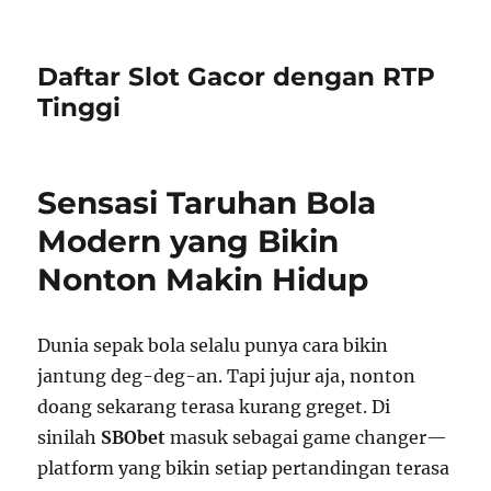
Daftar Slot Gacor dengan RTP
Tinggi
Sensasi Taruhan Bola
Modern yang Bikin
Nonton Makin Hidup
Dunia sepak bola selalu punya cara bikin
jantung deg-deg-an. Tapi jujur aja, nonton
doang sekarang terasa kurang greget. Di
sinilah
SBObet
masuk sebagai game changer—
platform yang bikin setiap pertandingan terasa