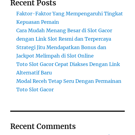
Recent Posts
Faktor-Faktor Yang Mempengaruhi Tingkat
Kepuasan Pemain
Cara Mudah Menang Besar di Slot Gacor
dengan Link Slot Resmi dan Terpercaya
Strategi Jitu Mendapatkan Bonus dan
Jackpot Melimpah di Slot Online
Toto Slot Gacor Cepat Diakses Dengan Link
Alternatif Baru
Modal Receh Tetap Seru Dengan Permainan
Toto Slot Gacor
Recent Comments