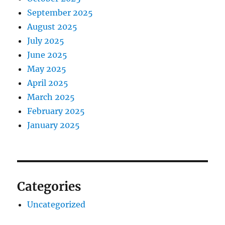
September 2025
August 2025
July 2025
June 2025
May 2025
April 2025
March 2025
February 2025
January 2025
Categories
Uncategorized