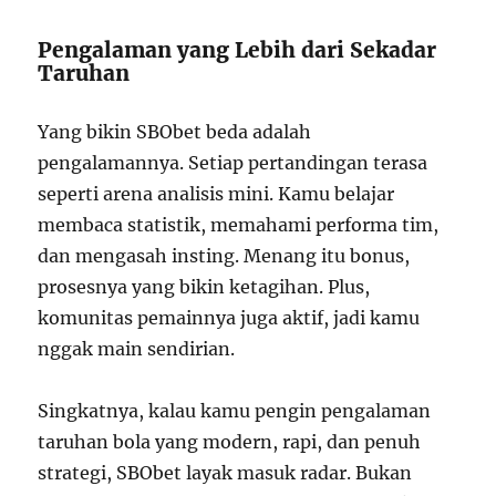
Pengalaman yang Lebih dari Sekadar
Taruhan
Yang bikin SBObet beda adalah
pengalamannya. Setiap pertandingan terasa
seperti arena analisis mini. Kamu belajar
membaca statistik, memahami performa tim,
dan mengasah insting. Menang itu bonus,
prosesnya yang bikin ketagihan. Plus,
komunitas pemainnya juga aktif, jadi kamu
nggak main sendirian.
Singkatnya, kalau kamu pengin pengalaman
taruhan bola yang modern, rapi, dan penuh
strategi, SBObet layak masuk radar. Bukan