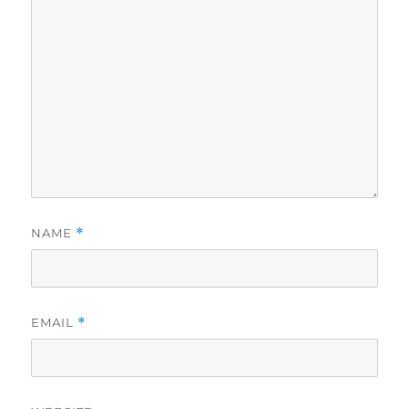
NAME
*
EMAIL
*