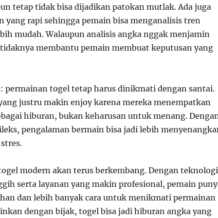
n tetap tidak bisa dijadikan patokan mutlak. Ada juga
an yang rapi sehingga pemain bisa menganalisis tren
ebih mudah. Walaupun analisis angka nggak menjamin
tidaknya membantu pemain membuat keputusan yang
: permainan togel tetap harus dinikmati dengan santai.
yang justru makin enjoy karena mereka menempatkan
ebagai hiburan, bukan keharusan untuk menang. Denga
 rileks, pengalaman bermain bisa jadi lebih menyenangka
stres.
 togel modern akan terus berkembang. Dengan teknologi
gih serta layanan yang makin profesional, pemain puny
lihan dan lebih banyak cara untuk menikmati permainan
inkan dengan bijak, togel bisa jadi hiburan angka yang