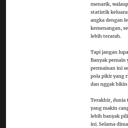
menarik, walaupu
statistik keluar
angka dengan l
kemenangan, se
lebih terarah.
Tapi jangan lupa
Banyak pemain 
permainan ini s
pola pikir yang
dan nggak bikin 
Terakhir, dunia
yang makin cang
lebih banyak pi
ini. Selama dima