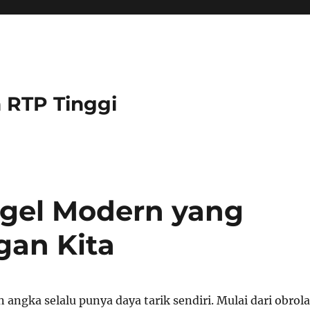
n RTP Tinggi
ogel Modern yang
gan Kita
angka selalu punya daya tarik sendiri. Mulai dari obrol