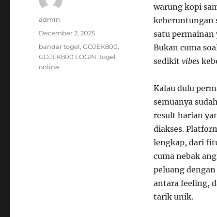
warung kopi sam
Author
admin
keberuntungan se
Posted
December 2, 2025
satu permainan y
on
Tags
bandar togel
,
GOJEK800
,
Bukan cuma soal
GOJEK800 LOGIN
,
togel
sedikit
vibes
kebe
online
Kalau dulu perma
semuanya sudah 
result harian 
diakses. Platfo
lengkap, dari fi
cuma nebak angk
peluang dengan 
antara feeling, 
tarik unik.