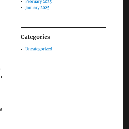
February 2025
January 2025
Categories
Uncategorized
n
n
a