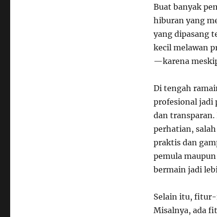
Buat banyak pem
hiburan yang me
yang dipasang t
kecil melawan pr
—karena meskip
Di tengah ramai
profesional jad
dan transparan.
perhatian, sala
praktis dan gam
pemula maupun 
bermain jadi le
Selain itu, fitu
Misalnya, ada fi