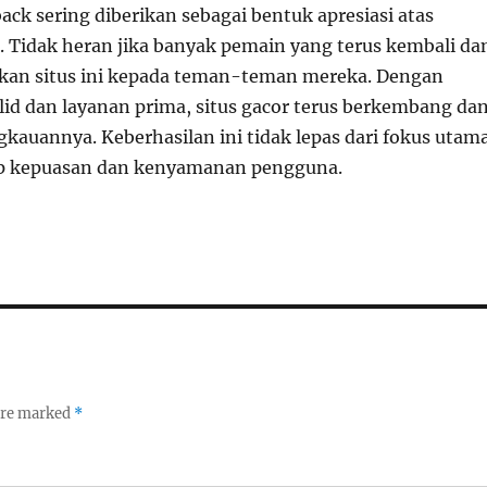
ck sering diberikan sebagai bentuk apresiasi atas
n. Tidak heran jika banyak pemain yang terus kembali da
an situs ini kepada teman-teman mereka. Dengan
lid dan layanan prima, situs gacor terus berkembang da
kauannya. Keberhasilan ini tidak lepas dari fokus utam
p kepuasan dan kenyamanan pengguna.
 are marked
*