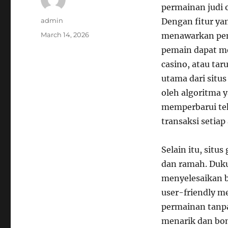
permainan judi 
Author
admin
Dengan fitur yan
Posted
March 14, 2026
menawarkan pen
on
pemain dapat men
casino, atau ta
utama dari situ
oleh algoritma y
memperbarui tek
transaksi setiap
Selain itu, situ
dan ramah. Duk
menyelesaikan b
user-friendly m
permainan tanpa
menarik dan bo