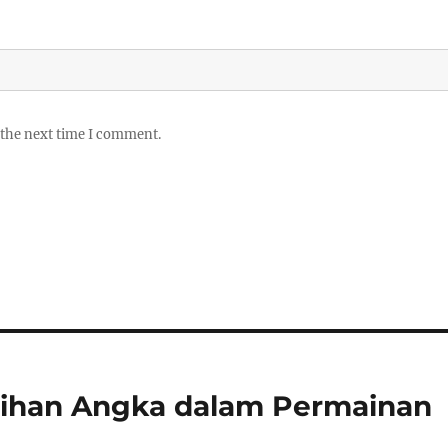
 the next time I comment.
lihan Angka dalam Permainan