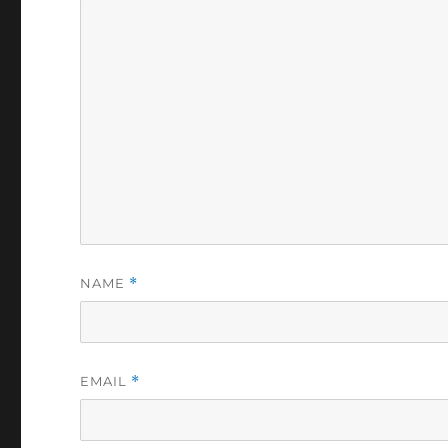
NAME
*
EMAIL
*