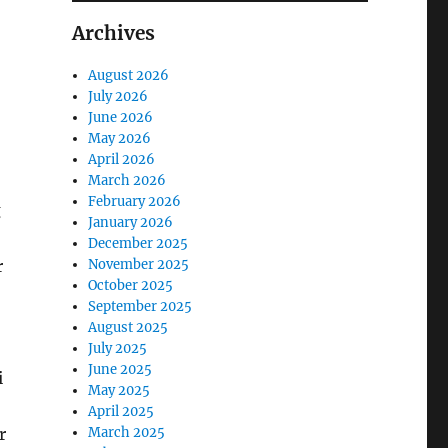
Archives
August 2026
July 2026
June 2026
May 2026
April 2026
March 2026
February 2026
g
January 2026
December 2025
r
November 2025
October 2025
September 2025
August 2025
July 2025
June 2025
i
May 2025
April 2025
r
March 2025