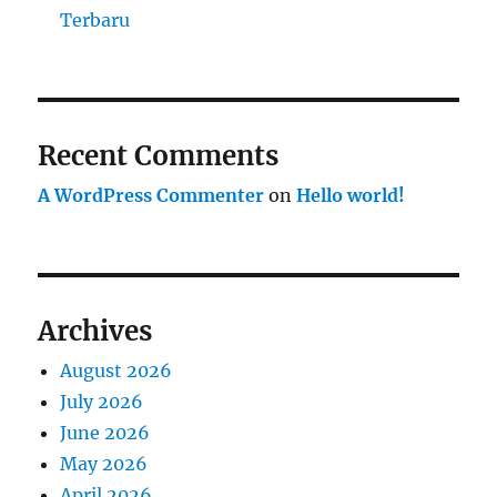
Terbaru
Recent Comments
A WordPress Commenter
on
Hello world!
Archives
August 2026
July 2026
June 2026
May 2026
April 2026