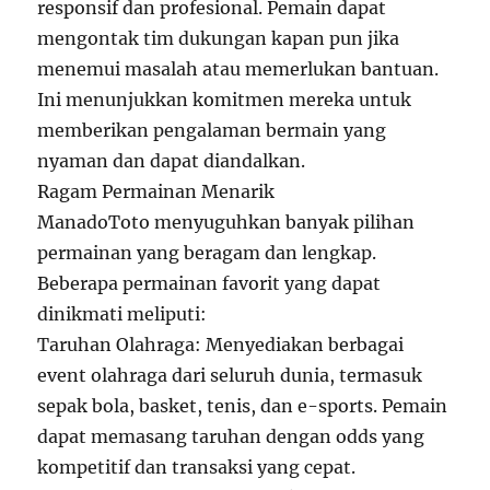
responsif dan profesional. Pemain dapat
mengontak tim dukungan kapan pun jika
menemui masalah atau memerlukan bantuan.
Ini menunjukkan komitmen mereka untuk
memberikan pengalaman bermain yang
nyaman dan dapat diandalkan.
Ragam Permainan Menarik
ManadoToto menyuguhkan banyak pilihan
permainan yang beragam dan lengkap.
Beberapa permainan favorit yang dapat
dinikmati meliputi:
Taruhan Olahraga: Menyediakan berbagai
event olahraga dari seluruh dunia, termasuk
sepak bola, basket, tenis, dan e-sports. Pemain
dapat memasang taruhan dengan odds yang
kompetitif dan transaksi yang cepat.