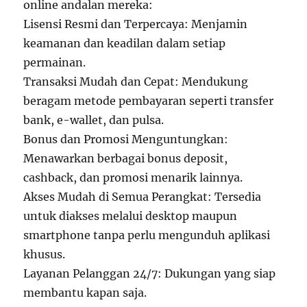
online andalan mereka:
Lisensi Resmi dan Terpercaya: Menjamin
keamanan dan keadilan dalam setiap
permainan.
Transaksi Mudah dan Cepat: Mendukung
beragam metode pembayaran seperti transfer
bank, e-wallet, dan pulsa.
Bonus dan Promosi Menguntungkan:
Menawarkan berbagai bonus deposit,
cashback, dan promosi menarik lainnya.
Akses Mudah di Semua Perangkat: Tersedia
untuk diakses melalui desktop maupun
smartphone tanpa perlu mengunduh aplikasi
khusus.
Layanan Pelanggan 24/7: Dukungan yang siap
membantu kapan saja.