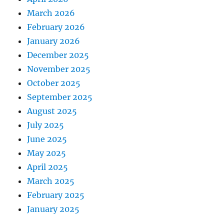
March 2026
February 2026
January 2026
December 2025
November 2025
October 2025
September 2025
August 2025
July 2025
June 2025
May 2025
April 2025
March 2025
February 2025
January 2025