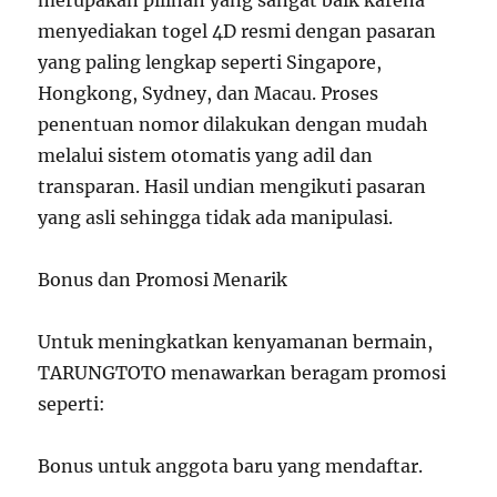
merupakan pilihan yang sangat baik karena
menyediakan togel 4D resmi dengan pasaran
yang paling lengkap seperti Singapore,
Hongkong, Sydney, dan Macau. Proses
penentuan nomor dilakukan dengan mudah
melalui sistem otomatis yang adil dan
transparan. Hasil undian mengikuti pasaran
yang asli sehingga tidak ada manipulasi.
Bonus dan Promosi Menarik
Untuk meningkatkan kenyamanan bermain,
TARUNGTOTO menawarkan beragam promosi
seperti:
Bonus untuk anggota baru yang mendaftar.