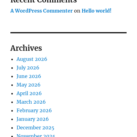
A WordPress Commenter
on
Hello world!
Archives
August 2026
July 2026
June 2026
May 2026
April 2026
March 2026
February 2026
January 2026
December 2025
November 2025