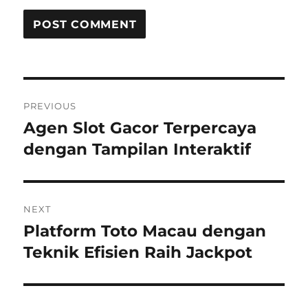
Post
PREVIOUS
navigation
Agen Slot Gacor Terpercaya
Previous
post:
dengan Tampilan Interaktif
NEXT
Platform Toto Macau dengan
Next
post:
Teknik Efisien Raih Jackpot