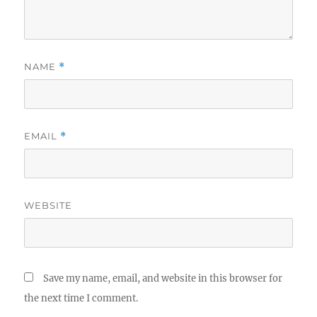
NAME
*
EMAIL
*
WEBSITE
Save my name, email, and website in this browser for
the next time I comment.