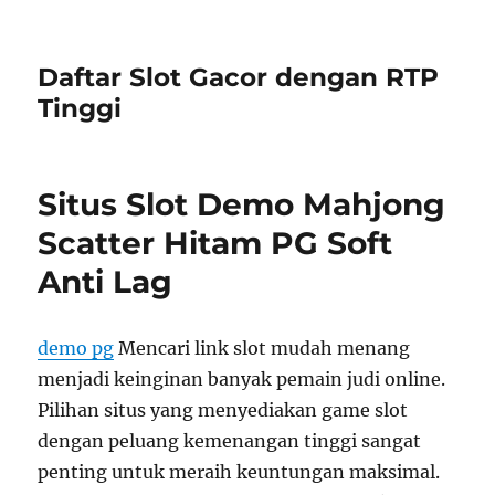
Daftar Slot Gacor dengan RTP
Tinggi
Situs Slot Demo Mahjong
Scatter Hitam PG Soft
Anti Lag
demo pg
Mencari link slot mudah menang
menjadi keinginan banyak pemain judi online.
Pilihan situs yang menyediakan game slot
dengan peluang kemenangan tinggi sangat
penting untuk meraih keuntungan maksimal.