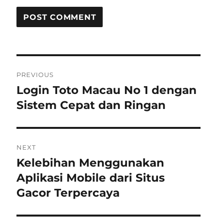
Post
PREVIOUS
navigation
Login Toto Macau No 1 dengan
Previous
post:
Sistem Cepat dan Ringan
NEXT
Kelebihan Menggunakan
Next
post:
Aplikasi Mobile dari Situs
Gacor Terpercaya