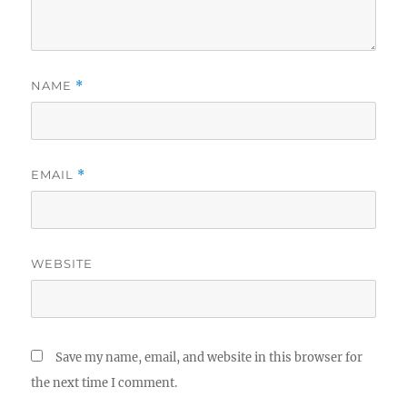
NAME
*
EMAIL
*
WEBSITE
Save my name, email, and website in this browser for
the next time I comment.