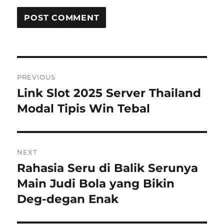
Post
PREVIOUS
navigation
Link Slot 2025 Server Thailand
Previous
post:
Modal Tipis Win Tebal
NEXT
Rahasia Seru di Balik Serunya
Next
post:
Main Judi Bola yang Bikin
Deg-degan Enak