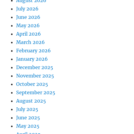
August 2026
July 2026
June 2026
May 2026
April 2026
March 2026
February 2026
January 2026
December 2025
November 2025
October 2025
September 2025
August 2025
July 2025
June 2025
May 2025