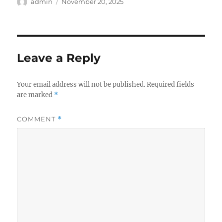
Author
Posted
admin
November 20, 2025
on
Leave a Reply
Your email address will not be published.
Required fields
are marked
*
COMMENT
*