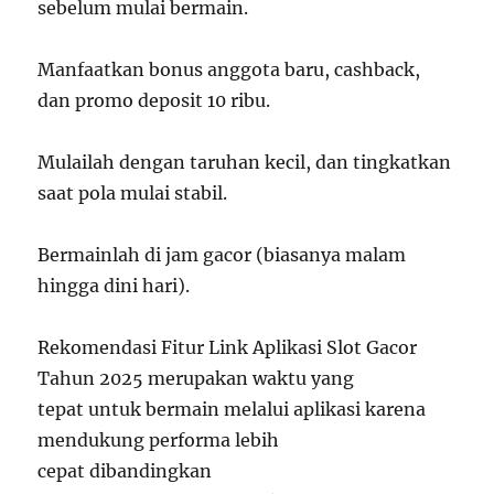
sebelum mulai bermain.
Manfaatkan bonus anggota baru, cashback,
dan promo deposit 10 ribu.
Mulailah dengan taruhan kecil, dan tingkatkan
saat pola mulai stabil.
Bermainlah di jam gacor (biasanya malam
hingga dini hari).
Rekomendasi Fitur Link Aplikasi Slot Gacor
Tahun 2025 merupakan waktu yang
tepat untuk bermain melalui aplikasi karena
mendukung performa lebih
cepat dibandingkan