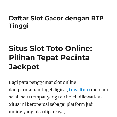
Daftar Slot Gacor dengan RTP
Tinggi
Situs Slot Toto Online:
Pilihan Tepat Pecinta
Jackpot
Bagi para penggemar slot online
dan permainan togel digital,
traveltoto
menjadi
salah satu tempat yang tak boleh dilewatkan.
Situs ini beroperasi sebagai platform judi
online yang bisa dipercaya,