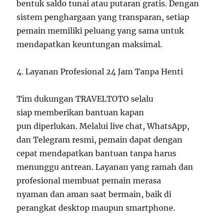
bentuk saldo tunai atau putaran gratis. Dengan
sistem penghargaan yang transparan, setiap
pemain memiliki peluang yang sama untuk
mendapatkan keuntungan maksimal.
4. Layanan Profesional 24 Jam Tanpa Henti
Tim dukungan TRAVELTOTO selalu
siap memberikan bantuan kapan
pun diperlukan. Melalui live chat, WhatsApp,
dan Telegram resmi, pemain dapat dengan
cepat mendapatkan bantuan tanpa harus
menunggu antrean. Layanan yang ramah dan
profesional membuat pemain merasa
nyaman dan aman saat bermain, baik di
perangkat desktop maupun smartphone.