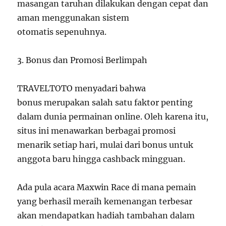
masangan taruhan dilakukan dengan cepat dan
aman menggunakan sistem
otomatis sepenuhnya.
3. Bonus dan Promosi Berlimpah
TRAVELTOTO menyadari bahwa
bonus merupakan salah satu faktor penting
dalam dunia permainan online. Oleh karena itu,
situs ini menawarkan berbagai promosi
menarik setiap hari, mulai dari bonus untuk
anggota baru hingga cashback mingguan.
Ada pula acara Maxwin Race di mana pemain
yang berhasil meraih kemenangan terbesar
akan mendapatkan hadiah tambahan dalam