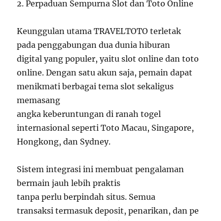
2. Perpaduan Sempurna Slot dan Toto Online
Keunggulan utama TRAVELTOTO terletak
pada penggabungan dua dunia hiburan
digital yang populer, yaitu slot online dan toto
online. Dengan satu akun saja, pemain dapat
menikmati berbagai tema slot sekaligus
memasang
angka keberuntungan di ranah togel
internasional seperti Toto Macau, Singapore,
Hongkong, dan Sydney.
Sistem integrasi ini membuat pengalaman
bermain jauh lebih praktis
tanpa perlu berpindah situs. Semua
transaksi termasuk deposit, penarikan, dan pe