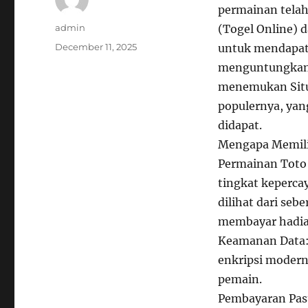
permainan telah
Author
admin
(Togel Online) 
Posted
December 11, 2025
untuk mendapat
on
menguntungkan a
menemukan Situs
populernya, yan
didapat.
Mengapa Memilih
Permainan Toto
tingkat kepercay
dilihat dari se
membayar hadiah
Keamanan Data:
enkripsi modern 
pemain.
Pembayaran Past