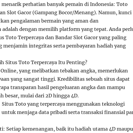
 menarik perhatian banyak pemain di Indonesia: Toto
dan Slot Gacor (Gampang Bocor/Menang). Namun, kunci
kan pengalaman bermain yang aman dan
dalah dengan memilih platform yang tepat. Anda perl
 Toto Terpercaya dan Bandar Slot Gacor yang paling
g menjamin integritas serta pembayaran hadiah yang
 Situs Toto Terpercaya Itu Penting?
 Online, yang melibatkan tebakan angka, memerlukan
aan yang sangat tinggi. Kredibilitas sebuah situs dapat
berapa transparan hasil pengeluaran angka dan mampu
 besar, mulai dari 2D hingga 4D.
 Situs Toto yang terpercaya menggunakan teknologi
untuk menjaga data pribadi serta transaksi finansial pa
i: Setiap kemenangan, baik itu hadiah utama 4D maup