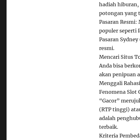
hadiah hiburan,
potongan yang ti
Pasaran Resmi: 
populer seperti
Pasaran Sydney 
resmi.
Mencari Situs T
Anda bisa berko
akan penipuan a
Menggali Rahasi
Fenomena Slot G
“Gacor” meruju
(RTP tinggi) ata
adalah penghub
terbaik.
Kriteria Pembed