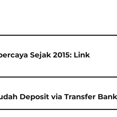
percaya Sejak 2015: Link
udah Deposit via Transfer Ban