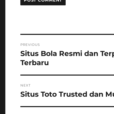
Post
PREVIOUS
navigation
Situs Bola Resmi dan Ter
Previous
post:
Terbaru
NEXT
Situs Toto Trusted dan M
Next
post: