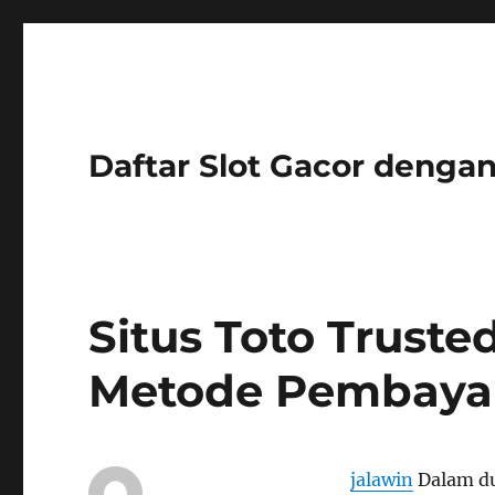
Daftar Slot Gacor denga
Situs Toto Trust
Metode Pembaya
jalawin
Dalam du