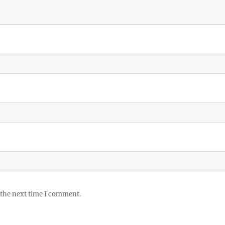
 the next time I comment.