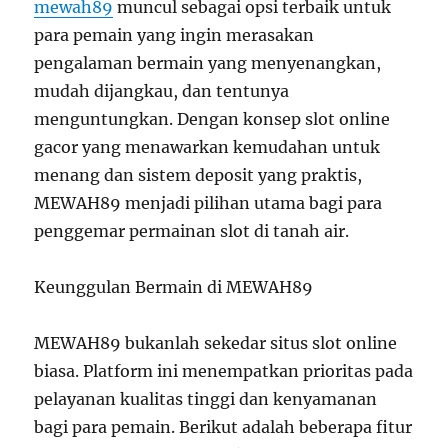
mewah89
muncul sebagai opsi terbaik untuk
para pemain yang ingin merasakan
pengalaman bermain yang menyenangkan,
mudah dijangkau, dan tentunya
menguntungkan. Dengan konsep slot online
gacor yang menawarkan kemudahan untuk
menang dan sistem deposit yang praktis,
MEWAH89 menjadi pilihan utama bagi para
penggemar permainan slot di tanah air.
Keunggulan Bermain di MEWAH89
MEWAH89 bukanlah sekedar situs slot online
biasa. Platform ini menempatkan prioritas pada
pelayanan kualitas tinggi dan kenyamanan
bagi para pemain. Berikut adalah beberapa fitur