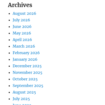
Archives
August 2026
July 2026
June 2026
May 2026
April 2026
March 2026
February 2026
January 2026
December 2025
November 2025
October 2025
September 2025
August 2025
July 2025