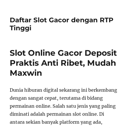
Daftar Slot Gacor dengan RTP
Tinggi
Slot Online Gacor Deposit
Praktis Anti Ribet, Mudah
Maxwin
Dunia hiburan digital sekarang ini berkembang
dengan sangat cepat, terutama di bidang
permainan online. Salah satu jenis yang paling
diminati adalah permainan slot online. Di
antara sekian banyak platform yang ada,