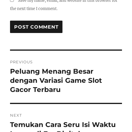
Save my name, email, and website in this browser for
the next time I comment.
Post
PREVIOUS
navigation
Peluang Menang Besar
Previous
post:
dengan Variasi Game Slot
Gacor Terbaru
NEXT
Temukan Cara Seru Isi Waktu
Next