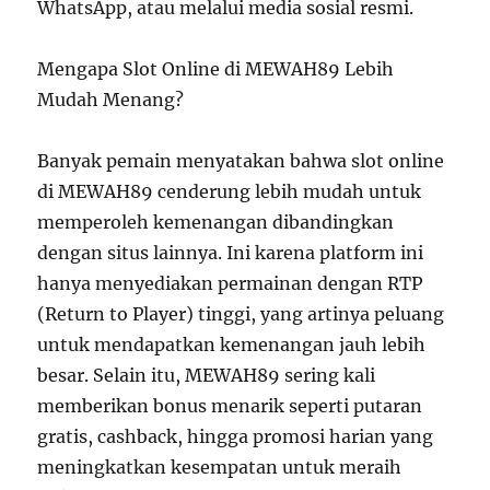
WhatsApp, atau melalui media sosial resmi.
Mengapa Slot Online di MEWAH89 Lebih
Mudah Menang?
Banyak pemain menyatakan bahwa slot online
di MEWAH89 cenderung lebih mudah untuk
memperoleh kemenangan dibandingkan
dengan situs lainnya. Ini karena platform ini
hanya menyediakan permainan dengan RTP
(Return to Player) tinggi, yang artinya peluang
untuk mendapatkan kemenangan jauh lebih
besar. Selain itu, MEWAH89 sering kali
memberikan bonus menarik seperti putaran
gratis, cashback, hingga promosi harian yang
meningkatkan kesempatan untuk meraih