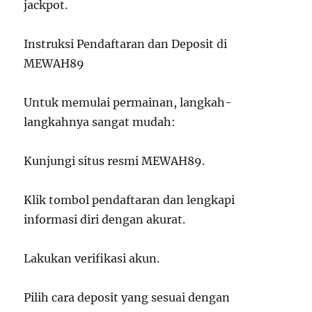
jackpot.
Instruksi Pendaftaran dan Deposit di
MEWAH89
Untuk memulai permainan, langkah-
langkahnya sangat mudah:
Kunjungi situs resmi MEWAH89.
Klik tombol pendaftaran dan lengkapi
informasi diri dengan akurat.
Lakukan verifikasi akun.
Pilih cara deposit yang sesuai dengan