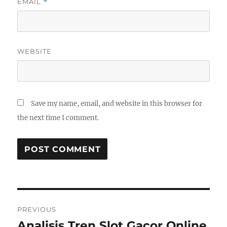
EMAIL
*
WEBSITE
Save my name, email, and website in this browser for
the next time I comment.
Post
PREVIOUS
navigation
Analisis Tren Slot Gacor Online
Previous