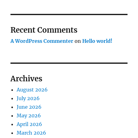
Recent Comments
A WordPress Commenter
on
Hello world!
Archives
August 2026
July 2026
June 2026
May 2026
April 2026
March 2026