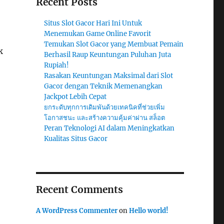
Recent Posts
Situs Slot Gacor Hari Ini Untuk
Menemukan Game Online Favorit
Temukan Slot Gacor yang Membuat Pemain
k
Berhasil Raup Keuntungan Puluhan Juta
Rupiah!
Rasakan Keuntungan Maksimal dari Slot
Gacor dengan Teknik Memenangkan
Jackpot Lebih Cepat
ยกระดับทุกการเดิมพันด้วยเทคนิคที่ช่วยเพิ่ม
โอกาสชนะ และสร้างความคุ้มค่าผ่าน สล็อต
Peran Teknologi AI dalam Meningkatkan
Kualitas Situs Gacor
Recent Comments
A WordPress Commenter
on
Hello world!