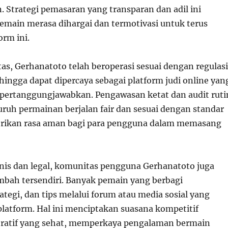
Strategi pemasaran yang transparan dan adil ini
main merasa dihargai dan termotivasi untuk terus
orm ini.
tas, Gerhanatoto telah beroperasi sesuai dengan regulasi
hingga dapat dipercaya sebagai platform judi online yan
ipertanggungjawabkan. Pengawasan ketat dan audit ruti
ruh permainan berjalan fair dan sesuai dengan standar
erikan rasa aman bagi para pengguna dalam memasang
knis dan legal, komunitas pengguna Gerhanatoto juga
ambah tersendiri. Banyak pemain yang berbagi
tegi, dan tips melalui forum atau media sosial yang
h platform. Hal ini menciptakan suasana kompetitif
oratif yang sehat, memperkaya pengalaman bermain