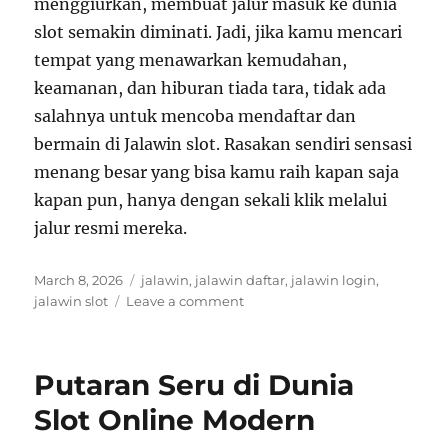
menggiurkan, membuat jalur masuk ke dunia
slot semakin diminati. Jadi, jika kamu mencari
tempat yang menawarkan kemudahan,
keamanan, dan hiburan tiada tara, tidak ada
salahnya untuk mencoba mendaftar dan
bermain di Jalawin slot. Rasakan sendiri sensasi
menang besar yang bisa kamu raih kapan saja
kapan pun, hanya dengan sekali klik melalui
jalur resmi mereka.
Posted
Tags
March 8, 2026
jalawin
,
jalawin daftar
,
jalawin login
,
on
on
jalawin slot
Leave a comment
Optimalkan
Strategi
Harian
Putaran Seru di Dunia
demi
Hasil
Slot Online Modern
Stabil