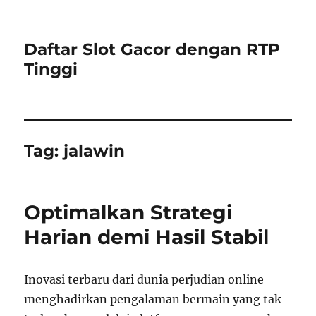
Daftar Slot Gacor dengan RTP
Tinggi
Tag:
jalawin
Optimalkan Strategi
Harian demi Hasil Stabil
Inovasi terbaru dari dunia perjudian online
menghadirkan pengalaman bermain yang tak