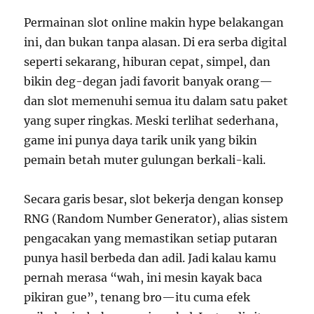
Permainan slot online makin hype belakangan
ini, dan bukan tanpa alasan. Di era serba digital
seperti sekarang, hiburan cepat, simpel, dan
bikin deg-degan jadi favorit banyak orang—
dan slot memenuhi semua itu dalam satu paket
yang super ringkas. Meski terlihat sederhana,
game ini punya daya tarik unik yang bikin
pemain betah muter gulungan berkali-kali.
Secara garis besar, slot bekerja dengan konsep
RNG (Random Number Generator), alias sistem
pengacakan yang memastikan setiap putaran
punya hasil berbeda dan adil. Jadi kalau kamu
pernah merasa “wah, ini mesin kayak baca
pikiran gue”, tenang bro—itu cuma efek