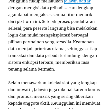
Pengguna cukup melakukan
jalawin daftar
dengan mengisi data pribadi secara lengkap
agar dapat mengakses semua fitur menarik
dari platform ini. Setelah proses pendaftaran
selesai, para peserta langsung bisa melakukan
login dan mulai mengeksplorasi berbagai
pilihan permainan yang tersedia. Keamanan
data menjadi prioritas utama, sehingga setiap
transaksi dan data pribadi terlindungi dengan
sistem enkripsi terbaru, memberikan rasa
tenang selama bermain.
Selain menawarkan koleksi slot yang lengkap
dan inovatif, Jalawin juga dikenal karena bonus
dan promosi menarik yang sering diberikan
kepada anggota aktif. Keunggulan ini membuat