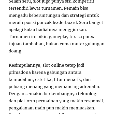
Selain seru, slot juga punya sisi kompetitif
tersendiri lewat turnamen. Pemain bisa
mengadu keberuntungan dan strategi untuk
meraih posisi puncak leaderboard. Seru banget
apalagi kalau hadiahnya menggiurkan.
Turnamen ini bikin gameplay terasa punya
tujuan tambahan, bukan cuma muter gulungan
doang.
Kesimpulannya, slot online tetap jadi
primadona karena gabungan antara
kemudahan, estetika, fitur menarik, dan
peluang menang yang memancing adrenalin.
Dengan semakin berkembangnya teknologi
dan platform permainan yang makin responsif,
pengalaman main pun makin memuaskan.