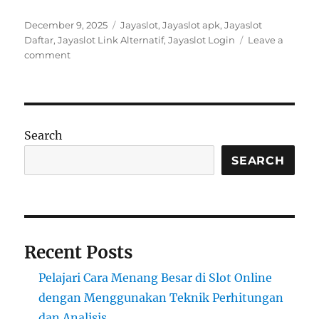
Posted
Tags
December 9, 2025
Jayaslot
,
Jayaslot apk
,
Jayaslot
on
Daftar
,
Jayaslot Link Alternatif
,
Jayaslot Login
Leave a
on
comment
Gulungan
Keberuntungan
yang
Bikin
Nagih
Search
SEARCH
Recent Posts
Pelajari Cara Menang Besar di Slot Online
dengan Menggunakan Teknik Perhitungan
dan Analisis