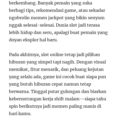
berkembang. Banyak pemain yang suka
berbagi tips, rekomendasi game, atau sekadar
ngobrolin momen jackpot yang bikin senyum
nggak selesai-selesai. Dunia slot jadi terasa
lebih hidup dan seru, apalagi buat pemain yang
doyan eksplor hal baru.
Pada akhirnya, slot online tetap jadi pilihan
hiburan yang simpel tapi nagih. Dengan visual
memikat, fitur menarik, dan peluang kejutan
yang selalu ada, game ini cocok buat siapa pun
yang butuh hiburan cepat namun tetap
berwarna. Tinggal putar gulungan dan biarkan
keberuntungan kerja shift malam—siapa tahu
spin berikutnya jadi momen paling manis di
hari kamu.