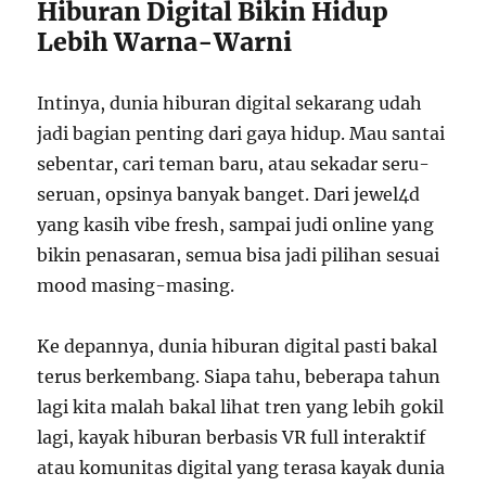
Hiburan Digital Bikin Hidup
Lebih Warna-Warni
Intinya, dunia hiburan digital sekarang udah
jadi bagian penting dari gaya hidup. Mau santai
sebentar, cari teman baru, atau sekadar seru-
seruan, opsinya banyak banget. Dari jewel4d
yang kasih vibe fresh, sampai judi online yang
bikin penasaran, semua bisa jadi pilihan sesuai
mood masing-masing.
Ke depannya, dunia hiburan digital pasti bakal
terus berkembang. Siapa tahu, beberapa tahun
lagi kita malah bakal lihat tren yang lebih gokil
lagi, kayak hiburan berbasis VR full interaktif
atau komunitas digital yang terasa kayak dunia