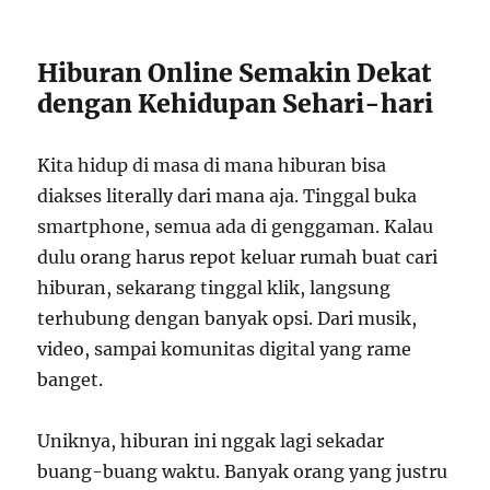
Hiburan Online Semakin Dekat
dengan Kehidupan Sehari-hari
Kita hidup di masa di mana hiburan bisa
diakses literally dari mana aja. Tinggal buka
smartphone, semua ada di genggaman. Kalau
dulu orang harus repot keluar rumah buat cari
hiburan, sekarang tinggal klik, langsung
terhubung dengan banyak opsi. Dari musik,
video, sampai komunitas digital yang rame
banget.
Uniknya, hiburan ini nggak lagi sekadar
buang-buang waktu. Banyak orang yang justru