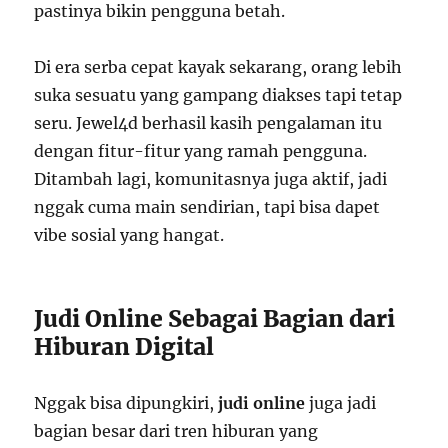
pastinya bikin pengguna betah.
Di era serba cepat kayak sekarang, orang lebih
suka sesuatu yang gampang diakses tapi tetap
seru. Jewel4d berhasil kasih pengalaman itu
dengan fitur-fitur yang ramah pengguna.
Ditambah lagi, komunitasnya juga aktif, jadi
nggak cuma main sendirian, tapi bisa dapet
vibe sosial yang hangat.
Judi Online Sebagai Bagian dari
Hiburan Digital
Nggak bisa dipungkiri,
judi online
juga jadi
bagian besar dari tren hiburan yang