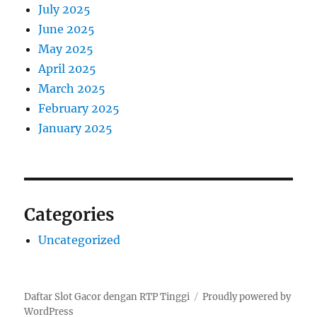
July 2025
June 2025
May 2025
April 2025
March 2025
February 2025
January 2025
Categories
Uncategorized
Daftar Slot Gacor dengan RTP Tinggi
Proudly powered by
WordPress