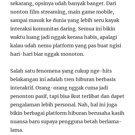
sekarang, opsinya udah banyak banget. Dari
nonton film streaming, main game mobile,
sampai masuk ke dunia yang lebih seru kayak
interaksi komunitas daring. Semua ini bikin
waktu luang jadi nggak kerasa habis, apalagi
kalau udah nemu platform yang pas buat ngisi
hari-hari biar nggak monoton.
Salah satu fenomena yang cukup nge-hits
belakangan ini adalah tren hiburan berbasis
interaktif. Orang-orang nggak cuma jadi
penonton pasif, tapi bisa ikut terlibat dan dapet
pengalaman lebih personal. Nah, hal ini juga
bikin berbagai platform hiburan berusaha kasih
nuansa baru supaya pengguna betah berlama-
lama.