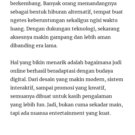
berkembang. Banyak orang memandangnya
sebagai bentuk hiburan alternatif, tempat buat
ngetes keberuntungan sekaligus ngisi waktu
luang. Dengan dukungan teknologi, sekarang
aksesnya makin gampang dan lebih aman
dibanding era lama.
Hal yang bikin menarik adalah bagaimana judi
online berhasil beradaptasi dengan budaya
digital. Dari desain yang makin modern, sistem
interaktif, sampai promosi yang kreatif,
semuanya dibuat untuk kasih pengalaman
yang lebih fun. Jadi, bukan cuma sekadar main,
tapi ada nuansa entertainment yang kuat.