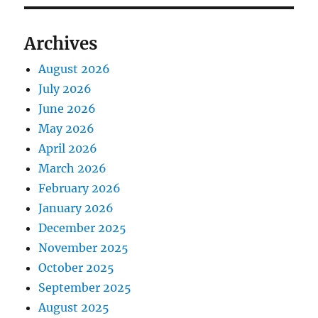
Archives
August 2026
July 2026
June 2026
May 2026
April 2026
March 2026
February 2026
January 2026
December 2025
November 2025
October 2025
September 2025
August 2025