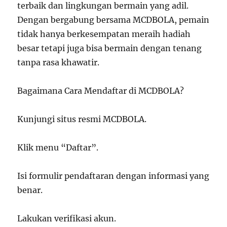
terbaik dan lingkungan bermain yang adil.
Dengan bergabung bersama MCDBOLA, pemain
tidak hanya berkesempatan meraih hadiah
besar tetapi juga bisa bermain dengan tenang
tanpa rasa khawatir.
Bagaimana Cara Mendaftar di MCDBOLA?
Kunjungi situs resmi MCDBOLA.
Klik menu “Daftar”.
Isi formulir pendaftaran dengan informasi yang
benar.
Lakukan verifikasi akun.