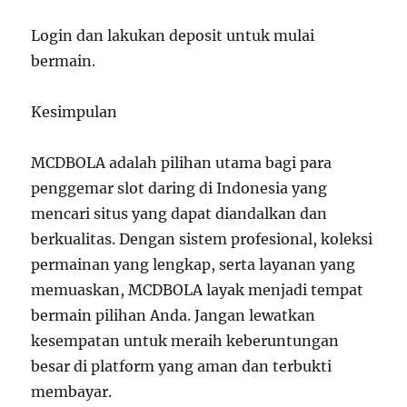
Login dan lakukan deposit untuk mulai
bermain.
Kesimpulan
MCDBOLA adalah pilihan utama bagi para
penggemar slot daring di Indonesia yang
mencari situs yang dapat diandalkan dan
berkualitas. Dengan sistem profesional, koleksi
permainan yang lengkap, serta layanan yang
memuaskan, MCDBOLA layak menjadi tempat
bermain pilihan Anda. Jangan lewatkan
kesempatan untuk meraih keberuntungan
besar di platform yang aman dan terbukti
membayar.