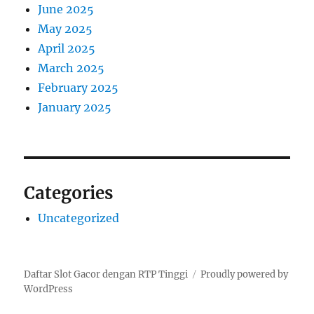
June 2025
May 2025
April 2025
March 2025
February 2025
January 2025
Categories
Uncategorized
Daftar Slot Gacor dengan RTP Tinggi
Proudly powered by
WordPress