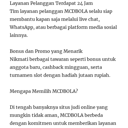
Layanan Pelanggan Terdapat 24 Jam
Tim layanan pelanggan MCDBOLA selalu siap
membantu kapan saja melalui live chat,
WhatsApp, atau berbagai platform media sosial
lainnya.
Bonus dan Promo yang Menarik
Nikmati berbagai tawaran seperti bonus untuk
anggota baru, cashback mingguan, serta
turnamen slot dengan hadiah jutaan rupiah.
Mengapa Memilih MCDBOLA?
Di tengah banyaknya situs judi online yang
mungkin tidak aman, MCDBOLA berbeda
dengan komitmen untuk memberikan layanan