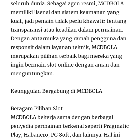
seluruh dunia. Sebagai agen resmi, MCDBOLA
memiliki lisensi dan sistem keamanan yang
kuat, jadi pemain tidak perlu khawatir tentang
transparansi atau keadilan dalam permainan.
Dengan antarmuka yang ramah pengguna dan
responsif dalam layanan teknik, MCDBOLA
merupakan pilihan terbaik bagi mereka yang
ingin bermain slot online dengan aman dan
menguntungkan.
Keunggulan Bergabung di MCDBOLA
Beragam Pilihan Slot
MCDBOLA bekerja sama dengan berbagai
penyedia permainan terkenal seperti Pragmatic
Play, Habanero, PG Soft, dan lainnya. Hal ini