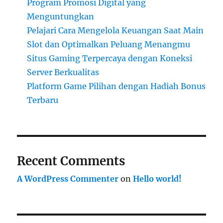
Program Promosi Digital yang
Menguntungkan
Pelajari Cara Mengelola Keuangan Saat Main
Slot dan Optimalkan Peluang Menangmu
Situs Gaming Terpercaya dengan Koneksi
Server Berkualitas
Platform Game Pilihan dengan Hadiah Bonus
Terbaru
Recent Comments
A WordPress Commenter
on
Hello world!