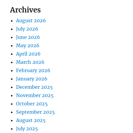
Archives
August 2026
July 2026
June 2026
May 2026
April 2026
March 2026
February 2026
January 2026
December 2025
November 2025
October 2025
September 2025
August 2025
July 2025