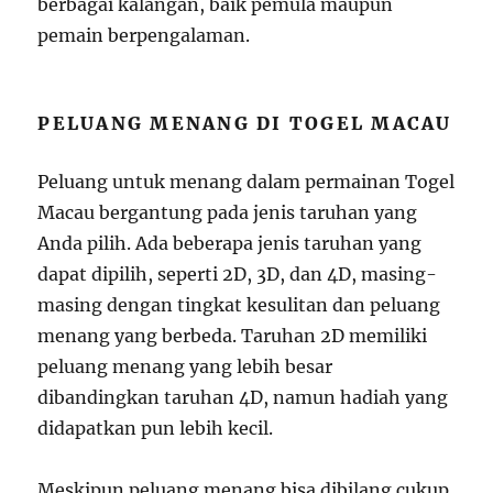
berbagai kalangan, baik pemula maupun
pemain berpengalaman.
PELUANG MENANG DI TOGEL MACAU
Peluang untuk menang dalam permainan Togel
Macau bergantung pada jenis taruhan yang
Anda pilih. Ada beberapa jenis taruhan yang
dapat dipilih, seperti 2D, 3D, dan 4D, masing-
masing dengan tingkat kesulitan dan peluang
menang yang berbeda. Taruhan 2D memiliki
peluang menang yang lebih besar
dibandingkan taruhan 4D, namun hadiah yang
didapatkan pun lebih kecil.
Meskipun peluang menang bisa dibilang cukup