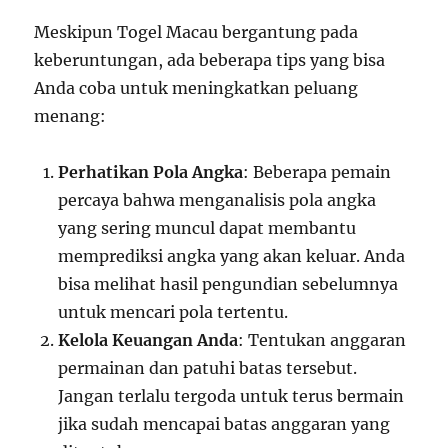
Meskipun Togel Macau bergantung pada
keberuntungan, ada beberapa tips yang bisa
Anda coba untuk meningkatkan peluang
menang:
Perhatikan Pola Angka
: Beberapa pemain
percaya bahwa menganalisis pola angka
yang sering muncul dapat membantu
memprediksi angka yang akan keluar. Anda
bisa melihat hasil pengundian sebelumnya
untuk mencari pola tertentu.
Kelola Keuangan Anda
: Tentukan anggaran
permainan dan patuhi batas tersebut.
Jangan terlalu tergoda untuk terus bermain
jika sudah mencapai batas anggaran yang