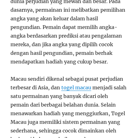
dunia perjudian yang mewah dan besar. Pada
dasarnya, permainan ini melibatkan pemilihan
angka yang akan keluar dalam hasil
pengundian. Pemain dapat memilih angka-
angka berdasarkan prediksi atau pengalaman
mereka, dan jika angka yang dipilih cocok
dengan hasil pengundian, pemain berhak
mendapatkan hadiah yang cukup besar.
Macau sendiri dikenal sebagai pusat perjudian
terbesar di Asia, dan
togel macau
menjadi salah
satu permainan yang banyak dicari oleh
pemain dari berbagai belahan dunia. Selain
menawarkan hadiah yang menggiurkan, Togel
Macau juga memiliki sistem permainan yang
sederhana, sehingga cocok dimainkan oleh