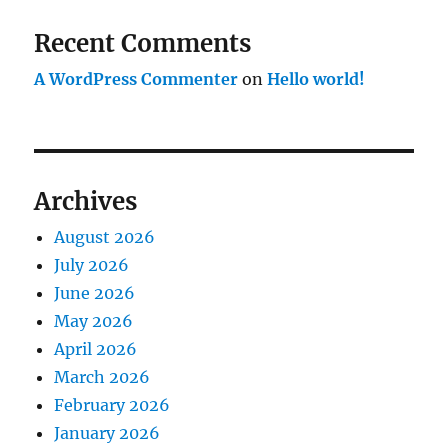
Recent Comments
A WordPress Commenter
on
Hello world!
Archives
August 2026
July 2026
June 2026
May 2026
April 2026
March 2026
February 2026
January 2026