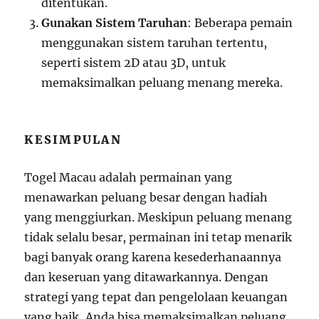
ditentukan.
Gunakan Sistem Taruhan
: Beberapa pemain
menggunakan sistem taruhan tertentu,
seperti sistem 2D atau 3D, untuk
memaksimalkan peluang menang mereka.
KESIMPULAN
Togel Macau adalah permainan yang
menawarkan peluang besar dengan hadiah
yang menggiurkan. Meskipun peluang menang
tidak selalu besar, permainan ini tetap menarik
bagi banyak orang karena kesederhanaannya
dan keseruan yang ditawarkannya. Dengan
strategi yang tepat dan pengelolaan keuangan
yang baik, Anda bisa memaksimalkan peluang