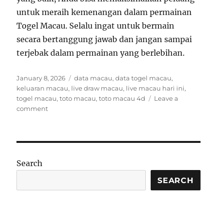
untuk meraih kemenangan dalam permainan
Togel Macau. Selalu ingat untuk bermain
secara bertanggung jawab dan jangan sampai
terjebak dalam permainan yang berlebihan.
Posted
Tags
January 8, 2026
data macau
,
data togel macau
,
on
keluaran macau
,
live draw macau
,
live macau hari ini
,
togel macau
,
toto macau
,
toto macau 4d
Leave a
on
comment
Togel
Macau:
Peluang
dan
Keuntungan
Search
yang
Menarik
SEARCH