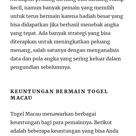
kecil, namun banyak pemain yang memilih
untuk terus bermain karena hadiah besar yang
bisa didapatkan jika berhasil menebak angka
yang tepat. Ada banyak strategi yang bisa
diterapkan untuk meningkatkan peluang
menang, salah satunya dengan menganalisis
data dan pola angka yang sering keluar dalam
pengundian sebelumnya.
KEUNTUNGAN BERMAIN TOGEL
MACAU
Togel Macau menawarkan berbagai
keuntungan bagi para pemainnya. Berikut
adalah beberapa keuntungan yang bisa Anda