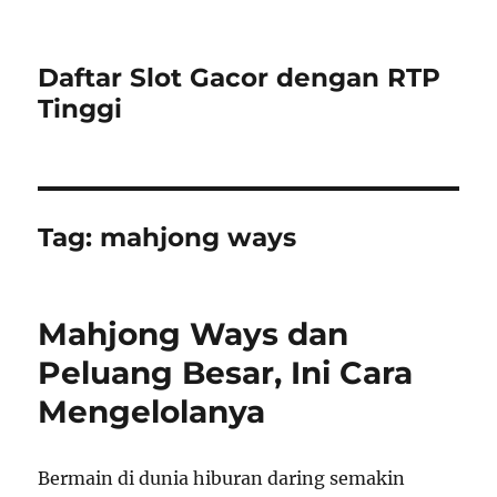
Daftar Slot Gacor dengan RTP
Tinggi
Tag:
mahjong ways
Mahjong Ways dan
Peluang Besar, Ini Cara
Mengelolanya
Bermain di dunia hiburan daring semakin