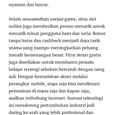
nyaman dan lancar.
Selain menawarkan variasi game, situs slot
online juga memberikan promo menarik untuk
menarik minat pengguna baru dan setia. Bonus
tanpa batas dan cashback menjadi daya tarik
utama yang mampu meningkatkan peluang
meraih kemenangan besar. Fitur demo gratis
juga disediakan untuk membantu pemain
belajar strategi sebelum bertaruh dengan uang
asli. Dengan kemudahan akses melalui
perangkat mobile, siapa saja bisa menikmati
permainan di mana saja dan kapan saja,
asalkan terhubung internet. Inovasi teknologi
ini mendorong pertumbuhan industri judi
daring ke arah yang lebih profesional dan