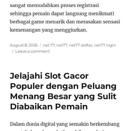
sangat memudahkan proses registrasi
sehingga pemain dapat langsung menikmati
berbagai game menarik dan merasakan sensasi
kemenangan yang menggiurkan.
Posted
Tags
August 8, 2026
net 77
,
net77
,
net77 daftar
,
net77 login
on
on
Leave a comment
Strategi
Jitu
Mendapatkan
Jelajahi Slot Gacor
Bonus
dan
Populer dengan Peluang
Jackpot
Menang Besar yang Sulit
Melimpah
di
Diabaikan Pemain
Slot
Online
Dalam dunia digital yang semakin berkembang