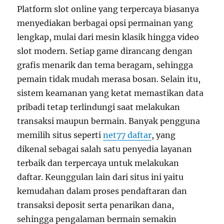
Platform slot online yang terpercaya biasanya
menyediakan berbagai opsi permainan yang
lengkap, mulai dari mesin klasik hingga video
slot modern. Setiap game dirancang dengan
grafis menarik dan tema beragam, sehingga
pemain tidak mudah merasa bosan. Selain itu,
sistem keamanan yang ketat memastikan data
pribadi tetap terlindungi saat melakukan
transaksi maupun bermain. Banyak pengguna
memilih situs seperti
net77 daftar
, yang
dikenal sebagai salah satu penyedia layanan
terbaik dan terpercaya untuk melakukan
daftar. Keunggulan lain dari situs ini yaitu
kemudahan dalam proses pendaftaran dan
transaksi deposit serta penarikan dana,
sehingga pengalaman bermain semakin