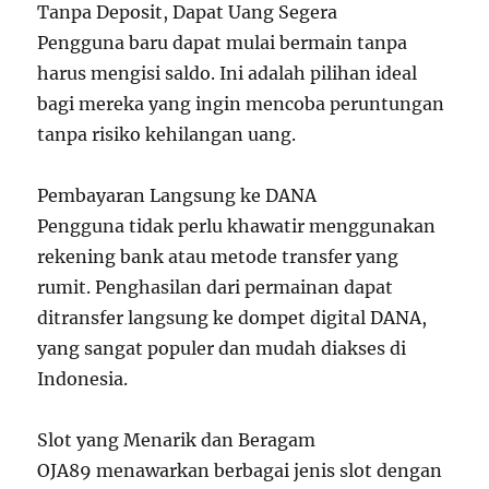
Tanpa Deposit, Dapat Uang Segera
Pengguna baru dapat mulai bermain tanpa
harus mengisi saldo. Ini adalah pilihan ideal
bagi mereka yang ingin mencoba peruntungan
tanpa risiko kehilangan uang.
Pembayaran Langsung ke DANA
Pengguna tidak perlu khawatir menggunakan
rekening bank atau metode transfer yang
rumit. Penghasilan dari permainan dapat
ditransfer langsung ke dompet digital DANA,
yang sangat populer dan mudah diakses di
Indonesia.
Slot yang Menarik dan Beragam
OJA89 menawarkan berbagai jenis slot dengan