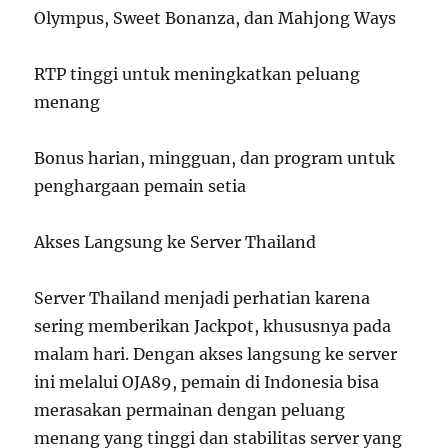
Olympus, Sweet Bonanza, dan Mahjong Ways
RTP tinggi untuk meningkatkan peluang
menang
Bonus harian, mingguan, dan program untuk
penghargaan pemain setia
Akses Langsung ke Server Thailand
Server Thailand menjadi perhatian karena
sering memberikan Jackpot, khususnya pada
malam hari. Dengan akses langsung ke server
ini melalui OJA89, pemain di Indonesia bisa
merasakan permainan dengan peluang
menang yang tinggi dan stabilitas server yang