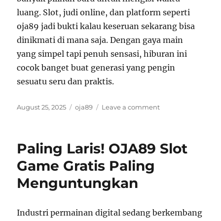
luang. Slot, judi online, dan platform seperti
oja89 jadi bukti kalau keseruan sekarang bisa
dinikmati di mana saja. Dengan gaya main
yang simpel tapi penuh sensasi, hiburan ini
cocok banget buat generasi yang pengin
sesuatu seru dan praktis.
Posted
Tags
on
August 25, 2025
oja89
Leave a comment
on
Temukan
Cara
Seru
Paling Laris! OJA89 Slot
Isi
Waktu
Game Gratis Paling
Luang
Menguntungkan
di
Era
Digital
Industri permainan digital sedang berkembang