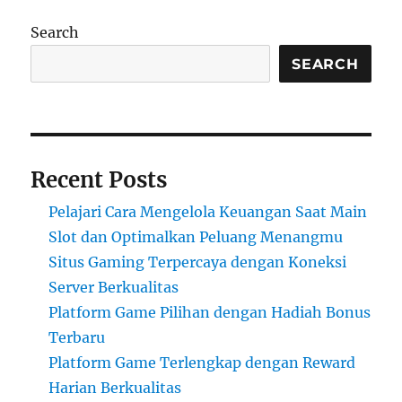
200
Gampang
Search
Menang
Hanya
SEARCH
di
OJA89
Recent Posts
Pelajari Cara Mengelola Keuangan Saat Main
Slot dan Optimalkan Peluang Menangmu
Situs Gaming Terpercaya dengan Koneksi
Server Berkualitas
Platform Game Pilihan dengan Hadiah Bonus
Terbaru
Platform Game Terlengkap dengan Reward
Harian Berkualitas