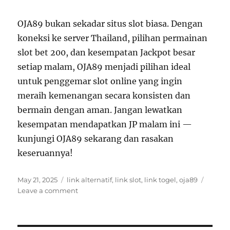
OJA89 bukan sekadar situs slot biasa. Dengan
koneksi ke server Thailand, pilihan permainan
slot bet 200, dan kesempatan Jackpot besar
setiap malam, OJA89 menjadi pilihan ideal
untuk penggemar slot online yang ingin
meraih kemenangan secara konsisten dan
bermain dengan aman. Jangan lewatkan
kesempatan mendapatkan JP malam ini —
kunjungi OJA89 sekarang dan rasakan
keseruannya!
Posted
Tags
May 21, 2025
link alternatif
,
link slot
,
link togel
,
oja89
on
on
Leave a comment
Slot
Thailand
Bet