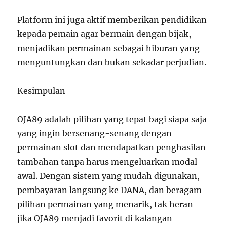
Platform ini juga aktif memberikan pendidikan
kepada pemain agar bermain dengan bijak,
menjadikan permainan sebagai hiburan yang
menguntungkan dan bukan sekadar perjudian.
Kesimpulan
OJA89 adalah pilihan yang tepat bagi siapa saja
yang ingin bersenang-senang dengan
permainan slot dan mendapatkan penghasilan
tambahan tanpa harus mengeluarkan modal
awal. Dengan sistem yang mudah digunakan,
pembayaran langsung ke DANA, dan beragam
pilihan permainan yang menarik, tak heran
jika OJA89 menjadi favorit di kalangan