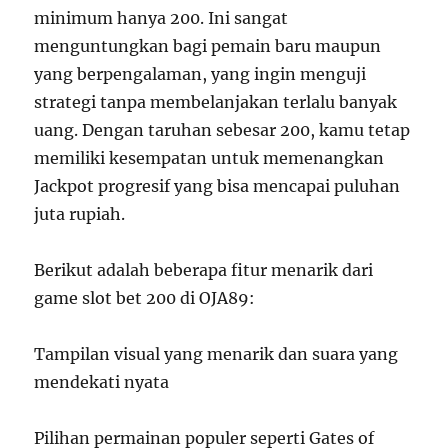
minimum hanya 200. Ini sangat
menguntungkan bagi pemain baru maupun
yang berpengalaman, yang ingin menguji
strategi tanpa membelanjakan terlalu banyak
uang. Dengan taruhan sebesar 200, kamu tetap
memiliki kesempatan untuk memenangkan
Jackpot progresif yang bisa mencapai puluhan
juta rupiah.
Berikut adalah beberapa fitur menarik dari
game slot bet 200 di OJA89:
Tampilan visual yang menarik dan suara yang
mendekati nyata
Pilihan permainan populer seperti Gates of