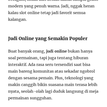
modern yang penuh warna. Jadi, nggak heran
kalau slot online tetap jadi favorit semua
kalangan.
Judi Online yang Semakin Populer
Buat banyak orang,
judi online
bukan hanya
soal permainan, tapi juga tentang hiburan
interaktif. Ada rasa seru tersendiri saat bisa
main bareng komunitas atau sekadar ngobrol
dengan sesama pemain. Plus, teknologi yang
makin canggih bikin suasana main terasa lebih
nyata, seolah-olah lagi duduk langsung di meja
permainan sungguhan.