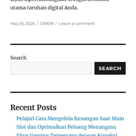
utama taruhan digital Anda.
Posted
Tags
on
May 25, 2025
ORA78
Leave a comment
on
ORA78:
Platform
Terpercaya
dan
Inovatif
Search
untuk
Pengalaman
SEARCH
Judi
Online
yang
Aman
dan
Recent Posts
Menguntungkan
Pelajari Cara Mengelola Keuangan Saat Main
Slot dan Optimalkan Peluang Menangmu
Situs Gaming Terpercaya dengan Koneksi