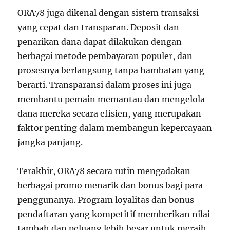
ORA78 juga dikenal dengan sistem transaksi
yang cepat dan transparan. Deposit dan
penarikan dana dapat dilakukan dengan
berbagai metode pembayaran populer, dan
prosesnya berlangsung tanpa hambatan yang
berarti. Transparansi dalam proses ini juga
membantu pemain memantau dan mengelola
dana mereka secara efisien, yang merupakan
faktor penting dalam membangun kepercayaan
jangka panjang.
Terakhir, ORA78 secara rutin mengadakan
berbagai promo menarik dan bonus bagi para
penggunanya. Program loyalitas dan bonus
pendaftaran yang kompetitif memberikan nilai
tambah dan peluang lebih besar untuk meraih