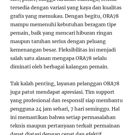
tersedia dengan variasi yang kaya dan kualitas
grafis yang memukau. Dengan begitu, ORA78
mampu memenuhi kebutuhan beragam tipe
pemain, baik yang mencari hiburan ringan
maupun taruhan serius dengan peluang
kemenangan besar. Fleksibilitas ini menjadi
salah satu alasan mengapa ORA78 selalu
diminati oleh berbagai kalangan pemain.
Tak kalah penting, layanan pelanggan ORA78
juga patut mendapat apresiasi. Tim support
yang profesional dan responsif siap membantu
pengguna 24 jam sehari, 7 hari seminggu. Hal
ini memastikan bahwa setiap permasalahan
teknis maupun pertanyaan terkait permainan
dapat diatasi dengan cepat dan efektif.