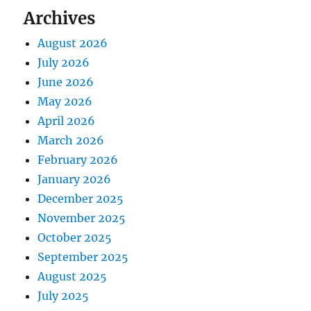
Archives
August 2026
July 2026
June 2026
May 2026
April 2026
March 2026
February 2026
January 2026
December 2025
November 2025
October 2025
September 2025
August 2025
July 2025