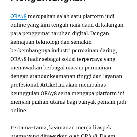
ORA78
merupakan salah satu platform judi
online yang kini tengah naik daun di kalangan
para penggemar taruhan digital. Dengan
kemajuan teknologi dan semakin
berkembangnya industri permainan daring,
ORA78 hadir sebagai solusi terpercaya yang
menawarkan berbagai macam permainan
dengan standar keamanan tinggi dan layanan
profesional. Artikel ini akan membahas
keunggulan ORA78 serta mengapa platform ini
menjadi pilihan utama bagi banyak pemain judi
online.
Pertama-tama, keamanan menjadi aspek
utama yang ditawarkan oleh ORA78. Dalam