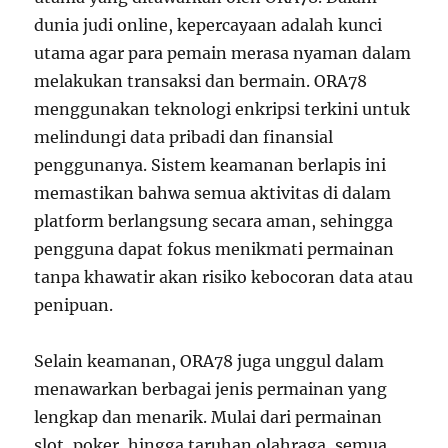
dunia judi online, kepercayaan adalah kunci
utama agar para pemain merasa nyaman dalam
melakukan transaksi dan bermain. ORA78
menggunakan teknologi enkripsi terkini untuk
melindungi data pribadi dan finansial
penggunanya. Sistem keamanan berlapis ini
memastikan bahwa semua aktivitas di dalam
platform berlangsung secara aman, sehingga
pengguna dapat fokus menikmati permainan
tanpa khawatir akan risiko kebocoran data atau
penipuan.
Selain keamanan, ORA78 juga unggul dalam
menawarkan berbagai jenis permainan yang
lengkap dan menarik. Mulai dari permainan
slot, poker, hingga taruhan olahraga, semua