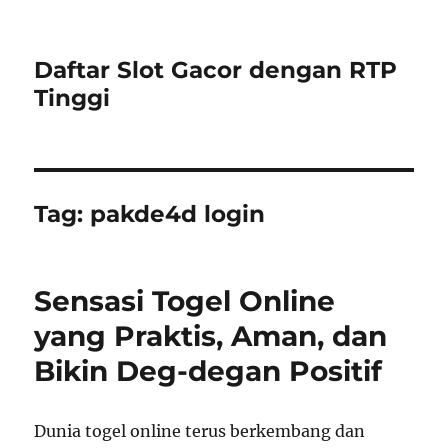
Daftar Slot Gacor dengan RTP
Tinggi
Tag:
pakde4d login
Sensasi Togel Online
yang Praktis, Aman, dan
Bikin Deg-degan Positif
Dunia togel online terus berkembang dan