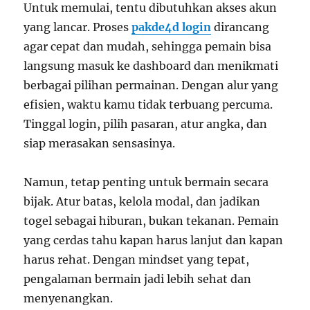
Untuk memulai, tentu dibutuhkan akses akun
yang lancar. Proses
pakde4d login
dirancang
agar cepat dan mudah, sehingga pemain bisa
langsung masuk ke dashboard dan menikmati
berbagai pilihan permainan. Dengan alur yang
efisien, waktu kamu tidak terbuang percuma.
Tinggal login, pilih pasaran, atur angka, dan
siap merasakan sensasinya.
Namun, tetap penting untuk bermain secara
bijak. Atur batas, kelola modal, dan jadikan
togel sebagai hiburan, bukan tekanan. Pemain
yang cerdas tahu kapan harus lanjut dan kapan
harus rehat. Dengan mindset yang tepat,
pengalaman bermain jadi lebih sehat dan
menyenangkan.