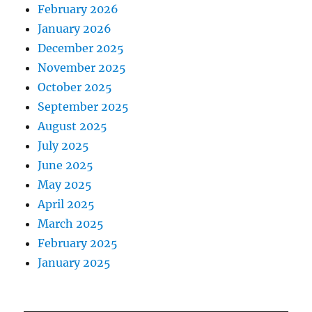
February 2026
January 2026
December 2025
November 2025
October 2025
September 2025
August 2025
July 2025
June 2025
May 2025
April 2025
March 2025
February 2025
January 2025