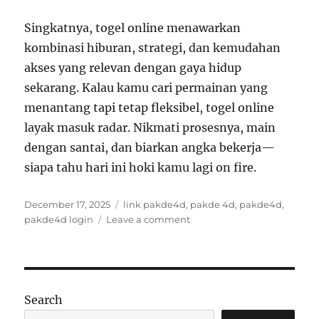
Singkatnya, togel online menawarkan
kombinasi hiburan, strategi, dan kemudahan
akses yang relevan dengan gaya hidup
sekarang. Kalau kamu cari permainan yang
menantang tapi tetap fleksibel, togel online
layak masuk radar. Nikmati prosesnya, main
dengan santai, dan biarkan angka bekerja—
siapa tahu hari ini hoki kamu lagi on fire.
Posted
Tags
December 17, 2025
link pakde4d
,
pakde 4d
,
pakde4d
,
on
on
pakde4d login
Leave a comment
Sensasi
Togel
Online
yang
Praktis,
Search
Aman,