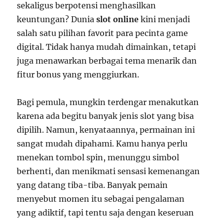
sekaligus berpotensi menghasilkan
keuntungan? Dunia
slot online
kini menjadi
salah satu pilihan favorit para pecinta game
digital. Tidak hanya mudah dimainkan, tetapi
juga menawarkan berbagai tema menarik dan
fitur bonus yang menggiurkan.
Bagi pemula, mungkin terdengar menakutkan
karena ada begitu banyak jenis slot yang bisa
dipilih. Namun, kenyataannya, permainan ini
sangat mudah dipahami. Kamu hanya perlu
menekan tombol spin, menunggu simbol
berhenti, dan menikmati sensasi kemenangan
yang datang tiba-tiba. Banyak pemain
menyebut momen itu sebagai pengalaman
yang adiktif, tapi tentu saja dengan keseruan