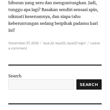
hiburan yang seru dan menguntungkan. Jadi,
tunggu apa lagi? Rasakan sendiri sensasi spin,
nikmati keseruannya, dan siapa tahu
keberuntungan sedang berpihak padamu hari
ini!
Posted
Tags
December 27, 2025
raya 22
,
raya22
,
raya22 login
Leave
on
on
a comment
Serunya
Dunia
Slot
Online:
Nikmati
Search
Sensasi
Menang
SEARCH
Tanpa
Batas