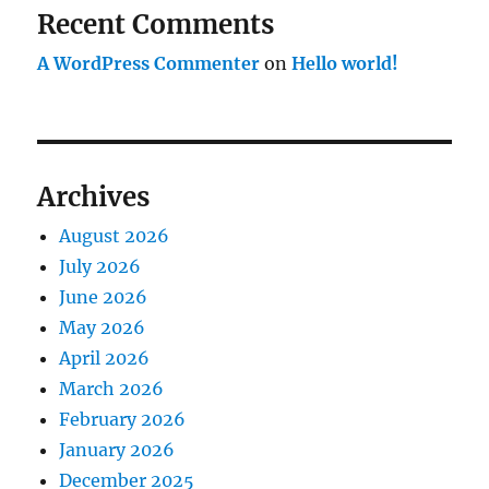
Recent Comments
A WordPress Commenter
on
Hello world!
Archives
August 2026
July 2026
June 2026
May 2026
April 2026
March 2026
February 2026
January 2026
December 2025