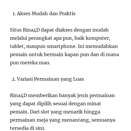
Akses Mudah dan Praktis
Situs Rina4D dapat diakses dengan mudah
melalui perangkat apa pun, baik komputer,
tablet, maupun smartphone. Ini memudahkan
pemain untuk bermain kapan pun dan di mana
pun mereka mau.
Variasi Permainan yang Luas
Rina4D memberikan banyak jenis permainan
yang dapat dipilih sesuai dengan minat
pemain. Dari slot yang menarik hingga
permainan meja yang menantang, semuanya
tersedia di sini.