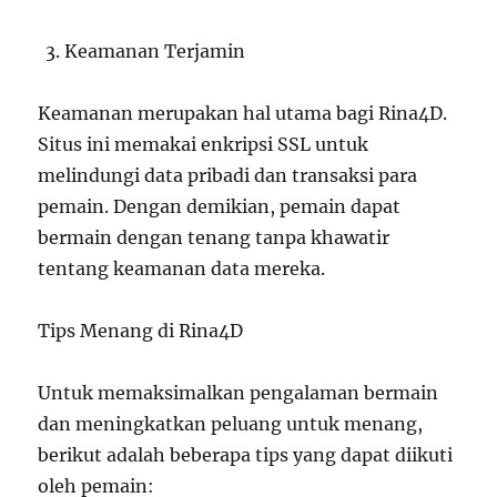
Keamanan Terjamin
Keamanan merupakan hal utama bagi Rina4D.
Situs ini memakai enkripsi SSL untuk
melindungi data pribadi dan transaksi para
pemain. Dengan demikian, pemain dapat
bermain dengan tenang tanpa khawatir
tentang keamanan data mereka.
Tips Menang di Rina4D
Untuk memaksimalkan pengalaman bermain
dan meningkatkan peluang untuk menang,
berikut adalah beberapa tips yang dapat diikuti
oleh pemain: