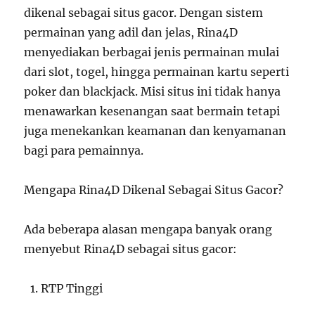
dikenal sebagai situs gacor. Dengan sistem
permainan yang adil dan jelas, Rina4D
menyediakan berbagai jenis permainan mulai
dari slot, togel, hingga permainan kartu seperti
poker dan blackjack. Misi situs ini tidak hanya
menawarkan kesenangan saat bermain tetapi
juga menekankan keamanan dan kenyamanan
bagi para pemainnya.
Mengapa Rina4D Dikenal Sebagai Situs Gacor?
Ada beberapa alasan mengapa banyak orang
menyebut Rina4D sebagai situs gacor:
RTP Tinggi