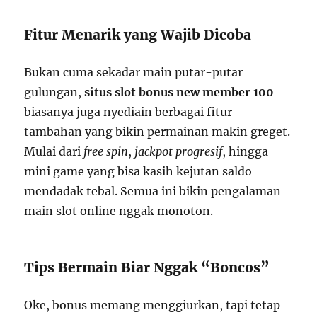
Fitur Menarik yang Wajib Dicoba
Bukan cuma sekadar main putar-putar
gulungan,
situs slot bonus new member 100
biasanya juga nyediain berbagai fitur
tambahan yang bikin permainan makin greget.
Mulai dari
free spin
,
jackpot progresif
, hingga
mini game yang bisa kasih kejutan saldo
mendadak tebal. Semua ini bikin pengalaman
main slot online nggak monoton.
Tips Bermain Biar Nggak “Boncos”
Oke, bonus memang menggiurkan, tapi tetap