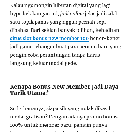
Kalau ngomongin hiburan digital yang lagi
hype belakangan ini,
judi online
jelas jadi salah
satu topik panas yang nggak pernah sepi
dibahas. Dari sekian banyak pilihan, kehadiran
situs slot bonus new member 100
bener-bener
jadi game-changer buat para pemain baru yang
pengin coba peruntungan tanpa harus
langsung keluar modal gede.
Kenapa Bonus New Member Jadi Daya
Tarik Utama?
Sederhananya, siapa sih yang nolak dikasih
modal gratisan? Dengan adanya promo bonus
100% untuk member baru, pemain punya