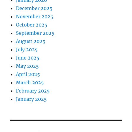
January 2026
December 2025
November 2025
October 2025
September 2025
August 2025
July 2025
June 2025
May 2025
April 2025
March 2025
February 2025
January 2025