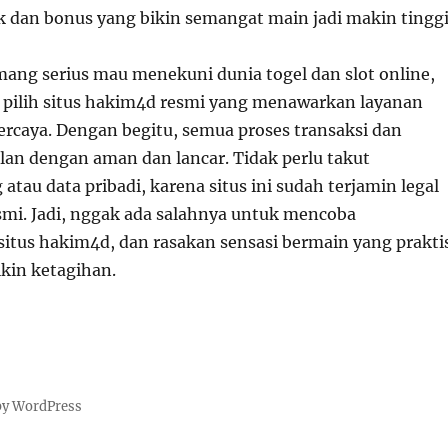
 dan bonus yang bikin semangat main jadi makin tinggi
ng serius mau menekuni dunia togel dan slot online,
u pilih situs hakim4d resmi yang menawarkan layanan
percaya. Dengan begitu, semua proses transaksi dan
lan dengan aman dan lancar. Tidak perlu takut
atau data pribadi, karena situs ini sudah terjamin legal
esmi. Jadi, nggak ada salahnya untuk mencoba
situs hakim4d, dan rasakan sensasi bermain yang prakti
ikin ketagihan.
by WordPress