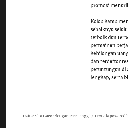
promosi menarik
Kalau kamu mema
sebaiknya selal
terbaik dan ter
permainan berja
kehilangan uang 
dan terdaftar r
peruntungan di 
lengkap, serta b
Daftar Slot Gacor dengan RTP Tinggi
Proudly powered 