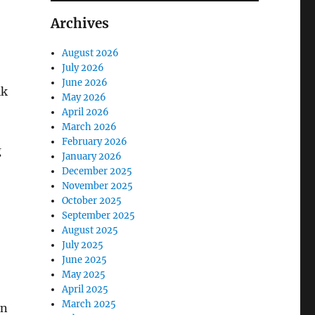
Archives
August 2026
July 2026
June 2026
ik
May 2026
April 2026
March 2026
February 2026
g
January 2026
December 2025
November 2025
October 2025
September 2025
August 2025
July 2025
June 2025
May 2025
April 2025
March 2025
an