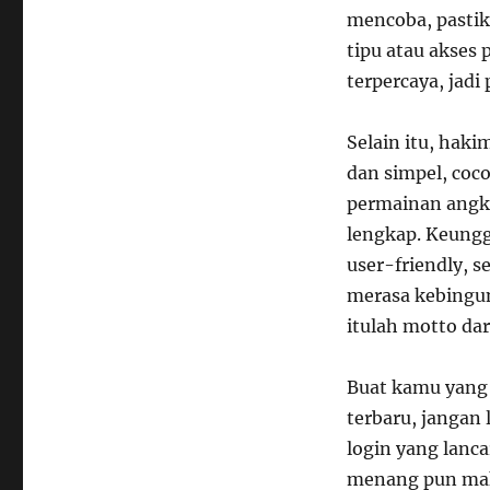
mencoba, pastik
tipu atau akses
terpercaya, jad
Selain itu, hak
dan simpel, coc
permainan angka,
lengkap. Keungg
user-friendly, 
merasa kebingun
itulah motto dar
Buat kamu yang 
terbaru, jangan 
login yang lanca
menang pun maki