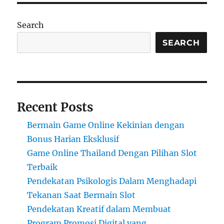
Slot
dengan
Search
Peluang
Menang
SEARCH
Maksimal
Recent Posts
Bermain Game Online Kekinian dengan
Bonus Harian Eksklusif
Game Online Thailand Dengan Pilihan Slot
Terbaik
Pendekatan Psikologis Dalam Menghadapi
Tekanan Saat Bermain Slot
Pendekatan Kreatif dalam Membuat
Program Promosi Digital yang