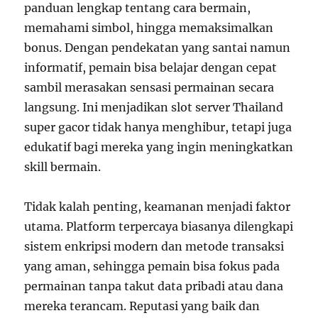
panduan lengkap tentang cara bermain,
memahami simbol, hingga memaksimalkan
bonus. Dengan pendekatan yang santai namun
informatif, pemain bisa belajar dengan cepat
sambil merasakan sensasi permainan secara
langsung. Ini menjadikan slot server Thailand
super gacor tidak hanya menghibur, tetapi juga
edukatif bagi mereka yang ingin meningkatkan
skill bermain.
Tidak kalah penting, keamanan menjadi faktor
utama. Platform terpercaya biasanya dilengkapi
sistem enkripsi modern dan metode transaksi
yang aman, sehingga pemain bisa fokus pada
permainan tanpa takut data pribadi atau dana
mereka terancam. Reputasi yang baik dan