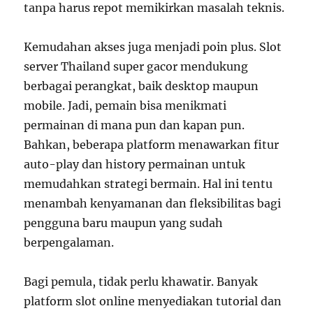
tanpa harus repot memikirkan masalah teknis.
Kemudahan akses juga menjadi poin plus. Slot
server Thailand super gacor mendukung
berbagai perangkat, baik desktop maupun
mobile. Jadi, pemain bisa menikmati
permainan di mana pun dan kapan pun.
Bahkan, beberapa platform menawarkan fitur
auto-play dan history permainan untuk
memudahkan strategi bermain. Hal ini tentu
menambah kenyamanan dan fleksibilitas bagi
pengguna baru maupun yang sudah
berpengalaman.
Bagi pemula, tidak perlu khawatir. Banyak
platform slot online menyediakan tutorial dan