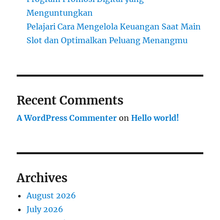
Menguntungkan
Pelajari Cara Mengelola Keuangan Saat Main
Slot dan Optimalkan Peluang Menangmu
Recent Comments
A WordPress Commenter
on
Hello world!
Archives
August 2026
July 2026