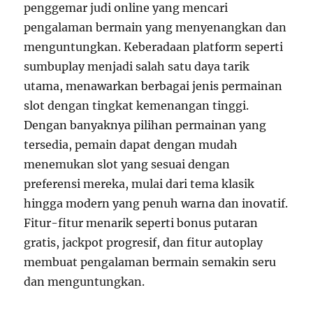
penggemar judi online yang mencari
pengalaman bermain yang menyenangkan dan
menguntungkan. Keberadaan platform seperti
sumbuplay menjadi salah satu daya tarik
utama, menawarkan berbagai jenis permainan
slot dengan tingkat kemenangan tinggi.
Dengan banyaknya pilihan permainan yang
tersedia, pemain dapat dengan mudah
menemukan slot yang sesuai dengan
preferensi mereka, mulai dari tema klasik
hingga modern yang penuh warna dan inovatif.
Fitur-fitur menarik seperti bonus putaran
gratis, jackpot progresif, dan fitur autoplay
membuat pengalaman bermain semakin seru
dan menguntungkan.