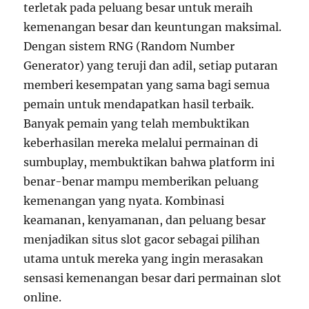
terletak pada peluang besar untuk meraih
kemenangan besar dan keuntungan maksimal.
Dengan sistem RNG (Random Number
Generator) yang teruji dan adil, setiap putaran
memberi kesempatan yang sama bagi semua
pemain untuk mendapatkan hasil terbaik.
Banyak pemain yang telah membuktikan
keberhasilan mereka melalui permainan di
sumbuplay, membuktikan bahwa platform ini
benar-benar mampu memberikan peluang
kemenangan yang nyata. Kombinasi
keamanan, kenyamanan, dan peluang besar
menjadikan situs slot gacor sebagai pilihan
utama untuk mereka yang ingin merasakan
sensasi kemenangan besar dari permainan slot
online.