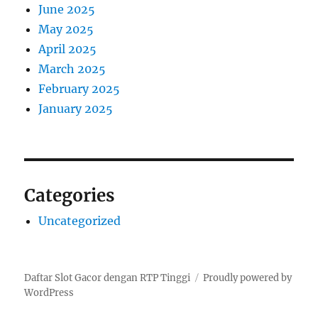
June 2025
May 2025
April 2025
March 2025
February 2025
January 2025
Categories
Uncategorized
Daftar Slot Gacor dengan RTP Tinggi
Proudly powered by
WordPress