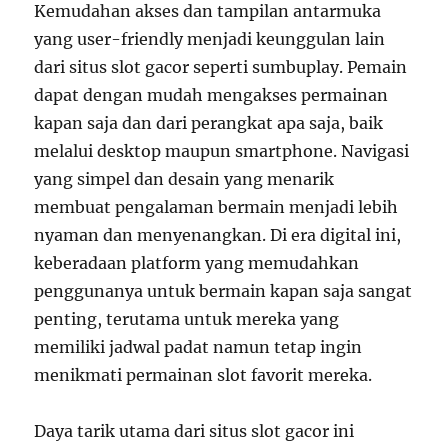
Kemudahan akses dan tampilan antarmuka
yang user-friendly menjadi keunggulan lain
dari situs slot gacor seperti sumbuplay. Pemain
dapat dengan mudah mengakses permainan
kapan saja dan dari perangkat apa saja, baik
melalui desktop maupun smartphone. Navigasi
yang simpel dan desain yang menarik
membuat pengalaman bermain menjadi lebih
nyaman dan menyenangkan. Di era digital ini,
keberadaan platform yang memudahkan
penggunanya untuk bermain kapan saja sangat
penting, terutama untuk mereka yang
memiliki jadwal padat namun tetap ingin
menikmati permainan slot favorit mereka.
Daya tarik utama dari situs slot gacor ini