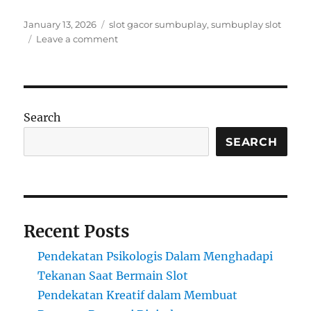
Posted
Tags
January 13, 2026
slot gacor sumbuplay
,
sumbuplay slot
on
on
Leave a comment
Situs
Slot
Gacor
Resmi
dengan
Search
Sistem
Modern
SEARCH
dan
Transaksi
Cepat
Recent Posts
Pendekatan Psikologis Dalam Menghadapi
Tekanan Saat Bermain Slot
Pendekatan Kreatif dalam Membuat