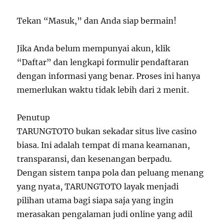
Tekan “Masuk,” dan Anda siap bermain!
Jika Anda belum mempunyai akun, klik
“Daftar” dan lengkapi formulir pendaftaran
dengan informasi yang benar. Proses ini hanya
memerlukan waktu tidak lebih dari 2 menit.
Penutup
TARUNGTOTO bukan sekadar situs live casino
biasa. Ini adalah tempat di mana keamanan,
transparansi, dan kesenangan berpadu.
Dengan sistem tanpa pola dan peluang menang
yang nyata, TARUNGTOTO layak menjadi
pilihan utama bagi siapa saja yang ingin
merasakan pengalaman judi online yang adil