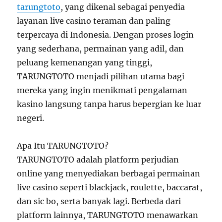
tarungtoto
, yang dikenal sebagai penyedia
layanan live casino teraman dan paling
terpercaya di Indonesia. Dengan proses login
yang sederhana, permainan yang adil, dan
peluang kemenangan yang tinggi,
TARUNGTOTO menjadi pilihan utama bagi
mereka yang ingin menikmati pengalaman
kasino langsung tanpa harus bepergian ke luar
negeri.
Apa Itu TARUNGTOTO?
TARUNGTOTO adalah platform perjudian
online yang menyediakan berbagai permainan
live casino seperti blackjack, roulette, baccarat,
dan sic bo, serta banyak lagi. Berbeda dari
platform lainnya, TARUNGTOTO menawarkan