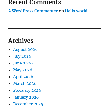
Recent Comments
A WordPress Commenter
on
Hello world!
Archives
August 2026
July 2026
June 2026
May 2026
April 2026
March 2026
February 2026
January 2026
December 2025