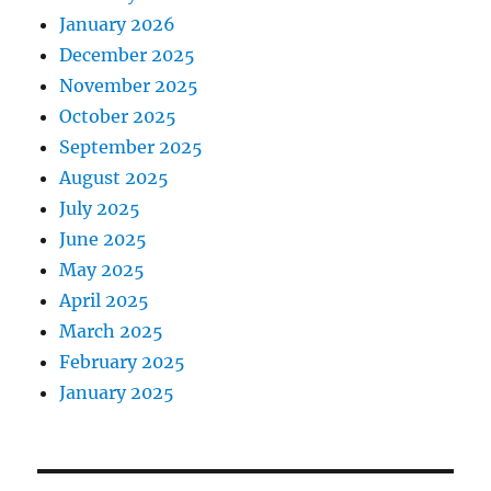
January 2026
December 2025
November 2025
October 2025
September 2025
August 2025
July 2025
June 2025
May 2025
April 2025
March 2025
February 2025
January 2025