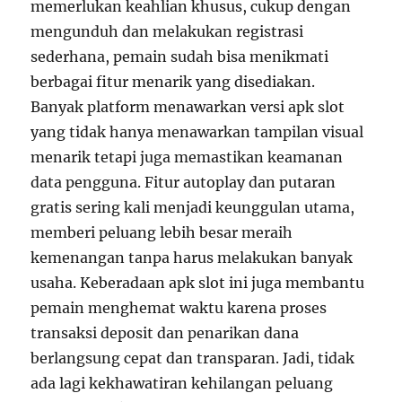
memerlukan keahlian khusus, cukup dengan
mengunduh dan melakukan registrasi
sederhana, pemain sudah bisa menikmati
berbagai fitur menarik yang disediakan.
Banyak platform menawarkan versi apk slot
yang tidak hanya menawarkan tampilan visual
menarik tetapi juga memastikan keamanan
data pengguna. Fitur autoplay dan putaran
gratis sering kali menjadi keunggulan utama,
memberi peluang lebih besar meraih
kemenangan tanpa harus melakukan banyak
usaha. Keberadaan apk slot ini juga membantu
pemain menghemat waktu karena proses
transaksi deposit dan penarikan dana
berlangsung cepat dan transparan. Jadi, tidak
ada lagi kekhawatiran kehilangan peluang