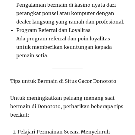
Pengalaman bermain di kasino nyata dari
perangkat ponsel atau komputer dengan
dealer langsung yang ramah dan profesional.
Program Referral dan Loyalitas
Ada program referral dan poin loyalitas
untuk memberikan keuntungan kepada
pemain setia.
Tips untuk Bermain di Situs Gacor Donototo
Untuk meningkatkan peluang menang saat
bermain di Donototo, perhatikan beberapa tips
berikut:
Pelajari Permainan Secara Menyeluruh