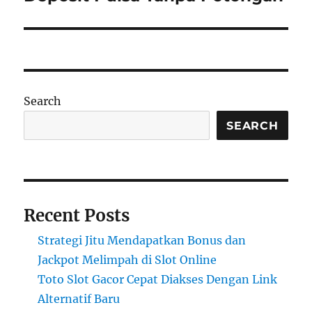
Search
SEARCH
Recent Posts
Strategi Jitu Mendapatkan Bonus dan
Jackpot Melimpah di Slot Online
Toto Slot Gacor Cepat Diakses Dengan Link
Alternatif Baru