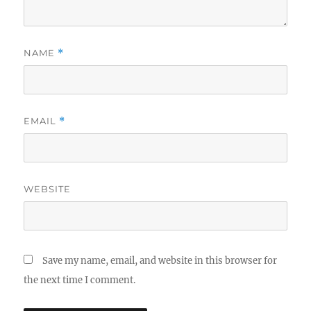
NAME
*
EMAIL
*
WEBSITE
Save my name, email, and website in this browser for
the next time I comment.