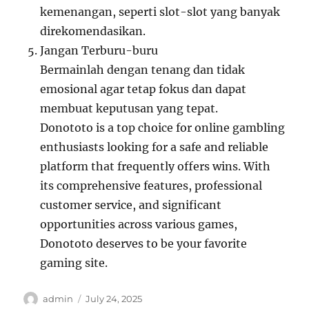
kemenangan, seperti slot-slot yang banyak
direkomendasikan.
Jangan Terburu-buru
Bermainlah dengan tenang dan tidak
emosional agar tetap fokus dan dapat
membuat keputusan yang tepat.
Donototo is a top choice for online gambling
enthusiasts looking for a safe and reliable
platform that frequently offers wins. With
its comprehensive features, professional
customer service, and significant
opportunities across various games,
Donototo deserves to be your favorite
gaming site.
Author
Posted
admin
July 24, 2025