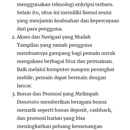
menggunakan teknologi enkripsi terbaru.
Selain itu, situs ini memiliki lisensi resmi
yang menjamin keabsahan dan kepercayaan
dari para pengguna.
Akses dan Navigasi yang Mudah
Tampilan yang ramah pengguna
membuatnya gampang bagi pemain untuk
mengakses berbagai fitur dan permainan.
Baik melalui komputer maupun perangkat
mobile, pemain dapat bermain dengan
lancar.
Bonus dan Promosi yang Melimpah
Donototo memberikan beragam bonus
menarik seperti bonus deposit, cashback,
dan promosi harian yang bisa
meningkatkan peluang kemenangan