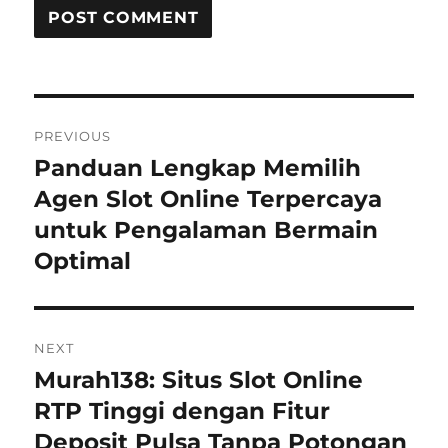
Post
PREVIOUS
navigation
Panduan Lengkap Memilih
Previous
post:
Agen Slot Online Terpercaya
untuk Pengalaman Bermain
Optimal
NEXT
Murah138: Situs Slot Online
Next
post:
RTP Tinggi dengan Fitur
Deposit Pulsa Tanpa Potongan