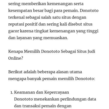
sering memberikan kemenangan serta
kesempatan besar bagi para pemain. Donototo
terkenal sebagai salah satu situs dengan
reputasi positif dan sering kali disebut situs
gacor karena tingkat kemenangan yang tinggi
dan layanan yang memuaskan.
Kenapa Memilih Donototo Sebagai Situs Judi
Online?
Berikut adalah beberapa alasan utama
mengapa banyak pemain memilih Donototo:
Keamanan dan Kepercayaan
Donototo menekankan perlindungan data
dan transaksi pemain dengan