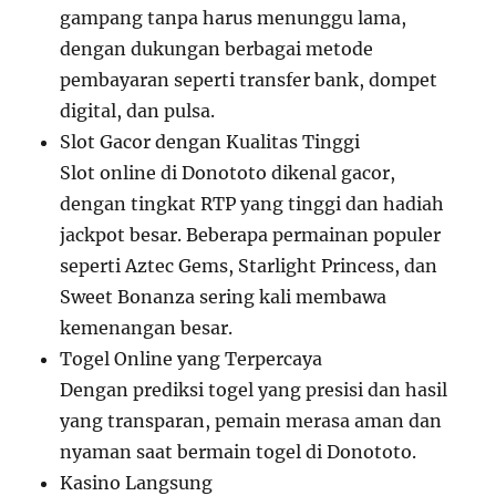
gampang tanpa harus menunggu lama,
dengan dukungan berbagai metode
pembayaran seperti transfer bank, dompet
digital, dan pulsa.
Slot Gacor dengan Kualitas Tinggi
Slot online di Donototo dikenal gacor,
dengan tingkat RTP yang tinggi dan hadiah
jackpot besar. Beberapa permainan populer
seperti Aztec Gems, Starlight Princess, dan
Sweet Bonanza sering kali membawa
kemenangan besar.
Togel Online yang Terpercaya
Dengan prediksi togel yang presisi dan hasil
yang transparan, pemain merasa aman dan
nyaman saat bermain togel di Donototo.
Kasino Langsung