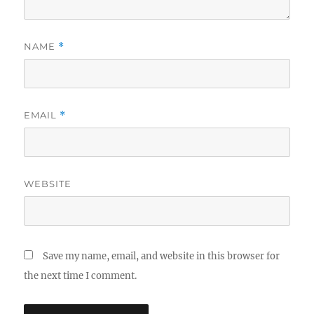
NAME
*
EMAIL
*
WEBSITE
Save my name, email, and website in this browser for
the next time I comment.