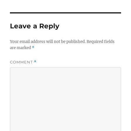
Leave a Reply
Your email address will not be published.
Required fields
are marked
*
COMMENT
*