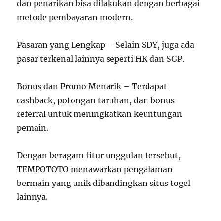
dan penarikan bisa dilakukan dengan berbagai
metode pembayaran modern.
Pasaran yang Lengkap – Selain SDY, juga ada
pasar terkenal lainnya seperti HK dan SGP.
Bonus dan Promo Menarik – Terdapat
cashback, potongan taruhan, dan bonus
referral untuk meningkatkan keuntungan
pemain.
Dengan beragam fitur unggulan tersebut,
TEMPOTOTO menawarkan pengalaman
bermain yang unik dibandingkan situs togel
lainnya.