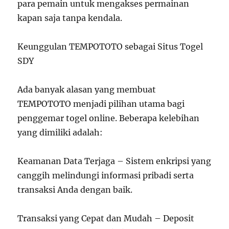
para pemain untuk mengakses permainan
kapan saja tanpa kendala.
Keunggulan TEMPOTOTO sebagai Situs Togel
SDY
Ada banyak alasan yang membuat
TEMPOTOTO menjadi pilihan utama bagi
penggemar togel online. Beberapa kelebihan
yang dimiliki adalah:
Keamanan Data Terjaga – Sistem enkripsi yang
canggih melindungi informasi pribadi serta
transaksi Anda dengan baik.
Transaksi yang Cepat dan Mudah – Deposit