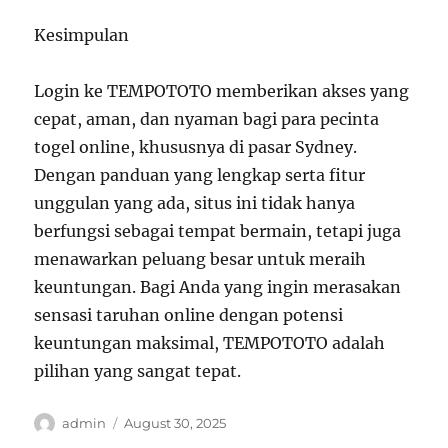
Kesimpulan
Login ke TEMPOTOTO memberikan akses yang
cepat, aman, dan nyaman bagi para pecinta
togel online, khususnya di pasar Sydney.
Dengan panduan yang lengkap serta fitur
unggulan yang ada, situs ini tidak hanya
berfungsi sebagai tempat bermain, tetapi juga
menawarkan peluang besar untuk meraih
keuntungan. Bagi Anda yang ingin merasakan
sensasi taruhan online dengan potensi
keuntungan maksimal, TEMPOTOTO adalah
pilihan yang sangat tepat.
Author
Posted
admin
August 30, 2025
on