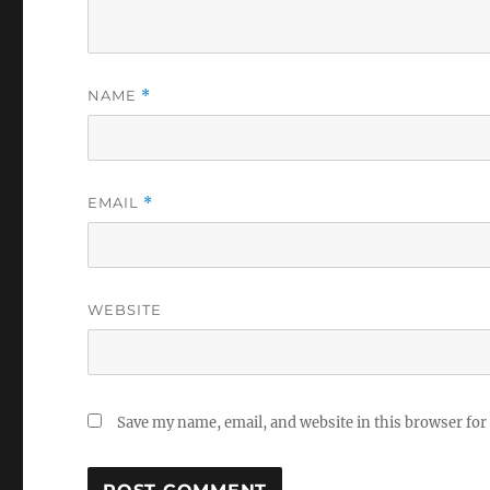
NAME
*
EMAIL
*
WEBSITE
Save my name, email, and website in this browser for