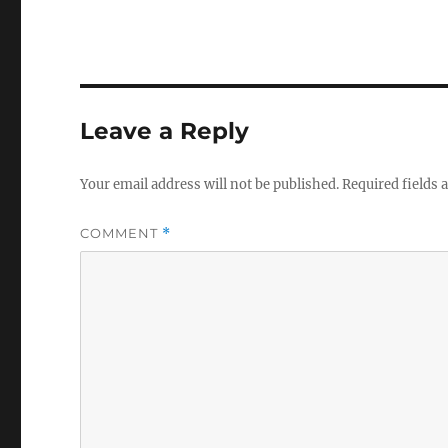
Leave a Reply
Your email address will not be published.
Required fields
COMMENT
*