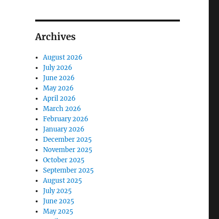
Archives
August 2026
July 2026
June 2026
May 2026
April 2026
March 2026
February 2026
January 2026
December 2025
November 2025
October 2025
September 2025
August 2025
July 2025
June 2025
May 2025