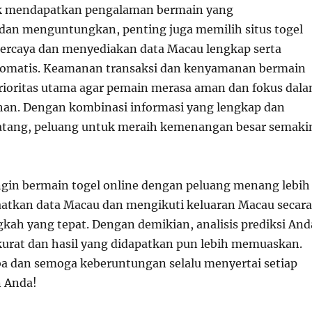
k mendapatkan pengalaman bermain yang
an menguntungkan, penting juga memilih situs togel
percaya dan menyediakan data Macau lengkap serta
otomatis. Keamanan transaksi dan kenyamanan bermain
rioritas utama agar pemain merasa aman dan fokus dal
an. Dengan kombinasi informasi yang lengkap dan
atang, peluang untuk meraih kemenangan besar semaki
 ingin bermain togel online dengan peluang menang lebih
atkan data Macau dan mengikuti keluaran Macau secara
gkah yang tepat. Dengan demikian, analisis prediksi And
urat dan hasil yang didapatkan pun lebih memuaskan.
 dan semoga keberuntungan selalu menyertai setiap
n Anda!