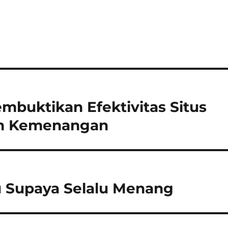
embuktikan Efektivitas Situs
an Kemenangan
u Supaya Selalu Menang