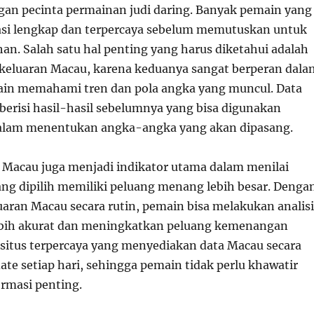
ngan pecinta permainan judi daring. Banyak pemain yang
asi lengkap dan terpercaya sebelum memutuskan untuk
n. Salah satu hal penting yang harus diketahui adalah
keluaran Macau, karena keduanya sangat berperan dala
n memahami tren dan pola angka yang muncul. Data
berisi hasil-hasil sebelumnya yang bisa digunakan
dalam menentukan angka-angka yang akan dipasang.
lt Macau juga menjadi indikator utama dalam menilai
ng dipilih memiliki peluang menang lebih besar. Denga
aran Macau secara rutin, pemain bisa melakukan analisi
lebih akurat dan meningkatkan peluang kemenangan
situs terpercaya yang menyediakan data Macau secara
te setiap hari, sehingga pemain tidak perlu khawatir
ormasi penting.