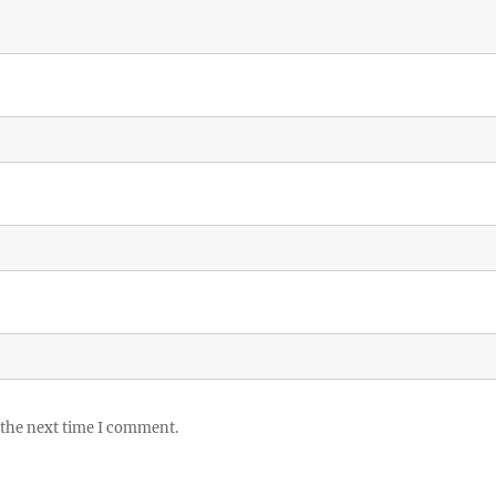
 the next time I comment.