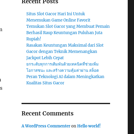
Recent Posts
Situs Slot Gacor Hari Ini Untuk
Menemukan Game Online Favorit
Temukan Slot Gacor yang Membuat Pemain
m
Berhasil Raup Keuntungan Puluhan Juta
Rupiah!
Rasakan Keuntungan Maksimal dari Slot
Gacor dengan Teknik Memenangkan
Jackpot Lebih Cepat
ยกระดับทุกการเดิมพันด้วยเทคนิคที่ช่วยเพิ่ม
โอกาสชนะ และสร้างความคุ้มค่าผ่าน สล็อต
Peran Teknologi AI dalam Meningkatkan
n
Kualitas Situs Gacor
s
Recent Comments
A WordPress Commenter
on
Hello world!