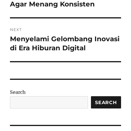
post:
Agar Menang Konsisten
NEXT
Menyelami Gelombang Inovasi
Next
post:
di Era Hiburan Digital
Search
SEARCH