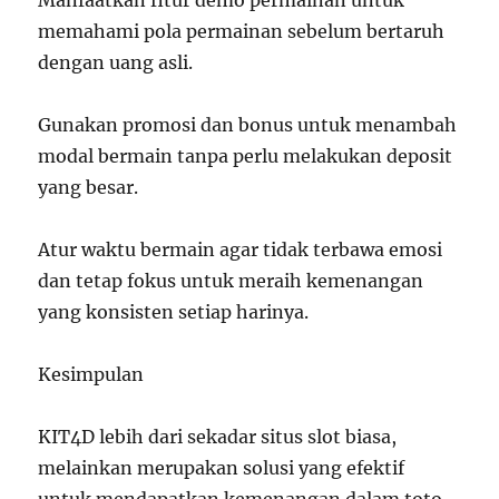
Manfaatkan fitur demo permainan untuk
memahami pola permainan sebelum bertaruh
dengan uang asli.
Gunakan promosi dan bonus untuk menambah
modal bermain tanpa perlu melakukan deposit
yang besar.
Atur waktu bermain agar tidak terbawa emosi
dan tetap fokus untuk meraih kemenangan
yang konsisten setiap harinya.
Kesimpulan
KIT4D lebih dari sekadar situs slot biasa,
melainkan merupakan solusi yang efektif