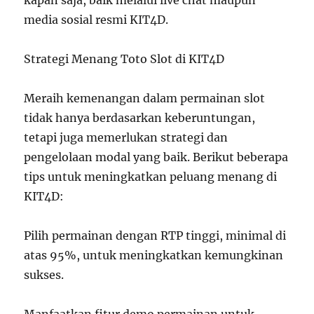
kapan saja, baik melalui live chat maupun
media sosial resmi KIT4D.
Strategi Menang Toto Slot di KIT4D
Meraih kemenangan dalam permainan slot
tidak hanya berdasarkan keberuntungan,
tetapi juga memerlukan strategi dan
pengelolaan modal yang baik. Berikut beberapa
tips untuk meningkatkan peluang menang di
KIT4D:
Pilih permainan dengan RTP tinggi, minimal di
atas 95%, untuk meningkatkan kemungkinan
sukses.