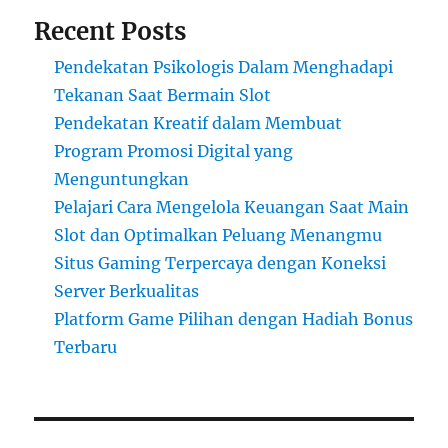
Recent Posts
Pendekatan Psikologis Dalam Menghadapi
Tekanan Saat Bermain Slot
Pendekatan Kreatif dalam Membuat
Program Promosi Digital yang
Menguntungkan
Pelajari Cara Mengelola Keuangan Saat Main
Slot dan Optimalkan Peluang Menangmu
Situs Gaming Terpercaya dengan Koneksi
Server Berkualitas
Platform Game Pilihan dengan Hadiah Bonus
Terbaru