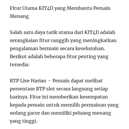
Fitur Utama KIT4D yang Membantu Pemain
Menang
Salah satu daya tarik utama dari KIT4D adalah
serangkaian fitur canggih yang meningkatkan
pengalaman bermain secara keseluruhan.
Berikut adalah beberapa fitur penting yang
tersedia:
RTP Live Harian – Pemain dapat melihat
persentase RTP slot secara langsung setiap
harinya. Fitur ini memberikan kesempatan
kepada pemain untuk memilih permainan yang
sedang gacor dan memiliki peluang menang
yang tinggi.