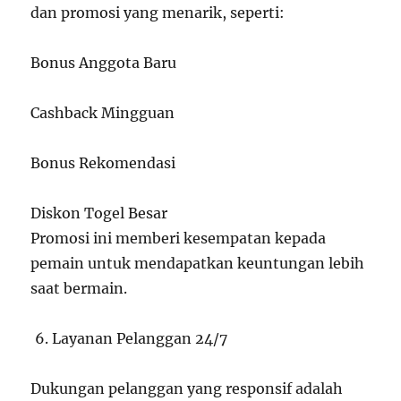
dan promosi yang menarik, seperti:
Bonus Anggota Baru
Cashback Mingguan
Bonus Rekomendasi
Diskon Togel Besar
Promosi ini memberi kesempatan kepada
pemain untuk mendapatkan keuntungan lebih
saat bermain.
Layanan Pelanggan 24/7
Dukungan pelanggan yang responsif adalah