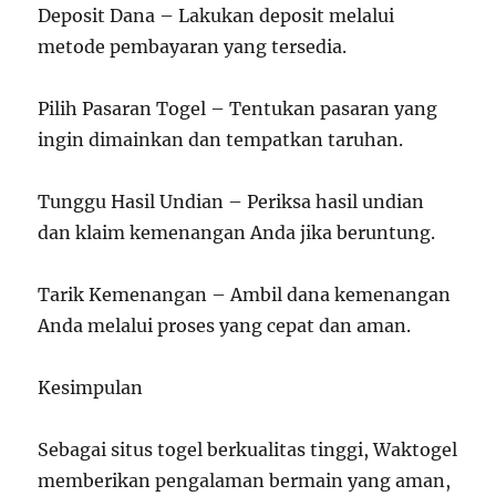
Deposit Dana – Lakukan deposit melalui
metode pembayaran yang tersedia.
Pilih Pasaran Togel – Tentukan pasaran yang
ingin dimainkan dan tempatkan taruhan.
Tunggu Hasil Undian – Periksa hasil undian
dan klaim kemenangan Anda jika beruntung.
Tarik Kemenangan – Ambil dana kemenangan
Anda melalui proses yang cepat dan aman.
Kesimpulan
Sebagai situs togel berkualitas tinggi, Waktogel
memberikan pengalaman bermain yang aman,