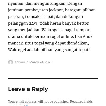
nyaman, dan menguntungkan. Dengan
jaminan pembayaran jackpot, beragam pilihan
pasaran, transaksi cepat, dan dukungan
pelanggan 24/7, tidak heran banyak bettor
yang menjadikan Waktogel sebagai tempat
utama untuk bermain togel online. Jika Anda
mencari situs togel yang dapat diandalkan,
Waktogel adalah pilihan yang sangat tepat!.
Author
Posted
admin
March 24, 2025
on
Leave a Reply
Your email address will not be published.
Required fields