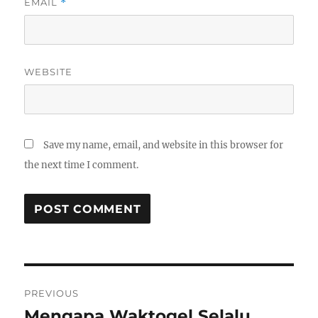
EMAIL
*
WEBSITE
Save my name, email, and website in this browser for
the next time I comment.
Post
PREVIOUS
navigation
Mengapa Waktogel Selalu
Previous