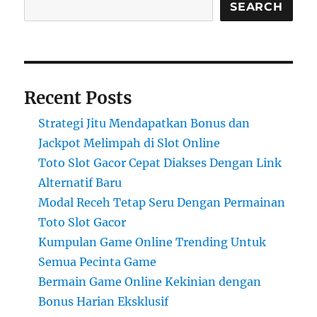
SEARCH
Recent Posts
Strategi Jitu Mendapatkan Bonus dan
Jackpot Melimpah di Slot Online
Toto Slot Gacor Cepat Diakses Dengan Link
Alternatif Baru
Modal Receh Tetap Seru Dengan Permainan
Toto Slot Gacor
Kumpulan Game Online Trending Untuk
Semua Pecinta Game
Bermain Game Online Kekinian dengan
Bonus Harian Eksklusif