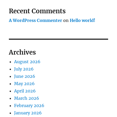
Recent Comments
A WordPress Commenter
on
Hello world!
Archives
August 2026
July 2026
June 2026
May 2026
April 2026
March 2026
February 2026
January 2026